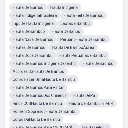
Flauta De Bambu
Flauta Indigena
Flauta IndigenaBrasileira
Flauta FeitaDe Bambu
TipoDe Flauta Indígena
LautaDe Bambu
Flauta DeBamboo
Flauta DeBanbu
Flauta NasalDe Bambu
PeruanoFlauta De Bambu
Flautas De Bambu
Flauta De BambuÁurea
Flauta DoceDe Bambu
Flauta PeruanaDe Bambu
Flauta De Bambu IndígenaDesenho
Flauta DeBaonbu
Acordes DaFlauta De Bambu
Como Fazer UmaFlauta De Bambu
Flauta De BambuPara Pintar
Flauta De BambuDos Chilenos
Flauta DePã
Hinos CCBFlauta De Bambu
Flauta De BambuT8 Mir4
Homem SoprandoFlauta De Bambu
Corpo DaFlauta De Bambu
Flauta De BambuPara MEDITAÇÃO
Flauta DeIndio