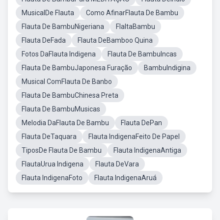
MusicalDe Flauta
Como AfinarFlauta De Bambu
Flauta De BambuNigeriana
FlaltaBambu
Flauta DeFada
Flauta DeBamboo Quina
Fotos DaFlauta Indigena
Flauta De BambuIncas
Flauta De BambuJaponesa Furação
BambuIndigina
Musical ComFlauta De Banbo
Flauta De BambuChinesa Preta
Flauta De BambuMusicas
Melodia DaFlauta De Bambu
Flauta DePan
Flauta DeTaquara
Flauta IndigenaFeito De Papel
TiposDe Flauta De Bambu
Flauta IndigenaAntiga
FlautaUrua Indigena
Flauta DeVara
Flauta IndigenaFoto
Flauta IndigenaAruá