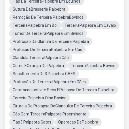
Flap Da TerceiraPalpebra Em Equinos
Sutura DeBrasserie Palpebra
Remoção De Terceira PálpebraBovinos
TerceiraPalpebra Em Boi
TerceiraPalpebra Em Cavalo
Tumor De TerceiraPalpebra Em Bivinos
Protrusao Da Glanula DaTerceira Palpebra
Protusao De TerceiraPalpebra Em Cao
Glandula TerceiraPalpebra Cão
Como ECirurgia De Palpebra
TerceiraPalpebra Bovino
Sepultamento De3 Palpebra CAES
Protrusão De TerceiraPalpebra Em Cães
Ceratoconjuntivite Seca EProlapso De Terceira Palpebra
TerceiraPalpebra Olho Bovino
Cirurgia De Prolapso DeGlandulka De Terceira Palpebra
Cão Com TerceiraPalpebra Proeminente
Flap3 Palpebra Gatos
Operacao DePalpebra