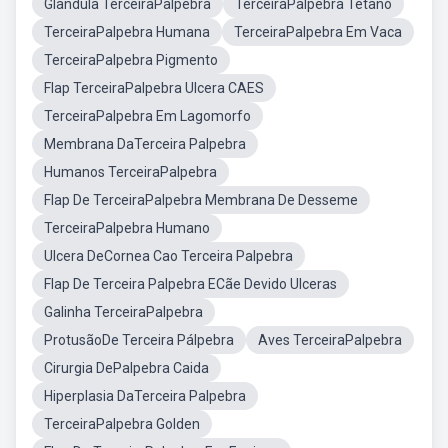
Glandula TerceiraPalpebra
TerceiraPalpebra Tetano
TerceiraPalpebra Humana
TerceiraPalpebra Em Vaca
TerceiraPalpebra Pigmento
Flap TerceiraPalpebra Ulcera CAES
TerceiraPalpebra Em Lagomorfo
Membrana DaTerceira Palpebra
Humanos TerceiraPalpebra
Flap De TerceiraPalpebra Membrana De Desseme
TerceiraPalpebra Humano
Ulcera DeCornea Cao Terceira Palpebra
Flap De Terceira Palpebra ECãe Devido Ulceras
Galinha TerceiraPalpebra
ProtusãoDe Terceira Pálpebra
Aves TerceiraPalpebra
Cirurgia DePalpebra Caida
Hiperplasia DaTerceira Palpebra
TerceiraPalpebra Golden