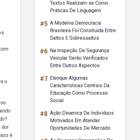
Textos Realizam-se Como
Práticas De Linguagem
#5
A Moderna Democracia
Brasileira Foi Construída Entre
es
Saltos E Sobressaltos
 com
#6
Na Inspeção De Segurança
Veicular Serão Verificados
Entre Outros Aspectos
#7
Elenque Algumas
ra o
Características Centrais Da
Educação Como Processo
Social
no.
pendo
#8
Ação Dinamica De Individuos
ado?
Motivados Em Atender
 dor
Oportunidades De Mercado
gass é