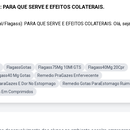
): PARA QUE SERVE E EFEITOS COLATERAIS.
al/Flagass): PARA QUE SERVE E EFEITOS COLATERAIS. Olá, sej
FlagassGotas
Flagass75Mg 10Ml GTS
Flagass40Mg 20Cpr
gass40 Mg Gotas
Remedio PraGazes Enfervecente
araGazes E Dor No Estopmago
Remedio Gotas ParaEstomago Ruim
is Em Comprimidos