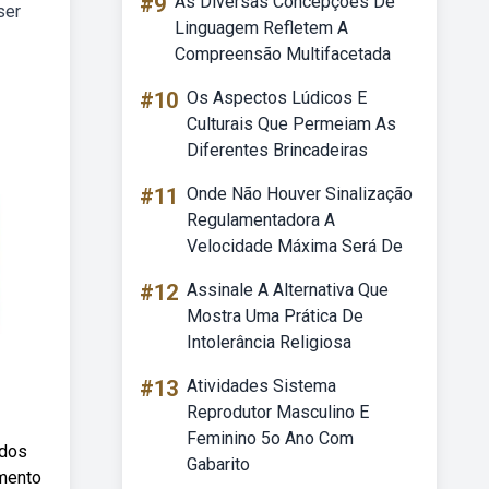
#9
As Diversas Concepções De
ser
Linguagem Refletem A
Compreensão Multifacetada
#10
Os Aspectos Lúdicos E
Culturais Que Permeiam As
Diferentes Brincadeiras
#11
Onde Não Houver Sinalização
Regulamentadora A
Velocidade Máxima Será De
#12
Assinale A Alternativa Que
Mostra Uma Prática De
Intolerância Religiosa
#13
Atividades Sistema
Reprodutor Masculino E
Feminino 5o Ano Com
 dos
Gabarito
umento