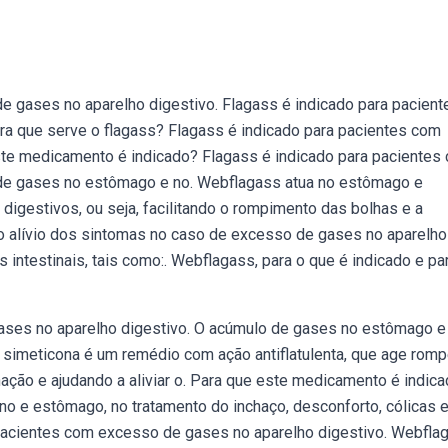
 gases no aparelho digestivo. Flagass é indicado para pacient
a que serve o flagass? Flagass é indicado para pacientes com
ste medicamento é indicado? Flagass é indicado para pacientes
 de gases no estômago e no. Webflagass atua no estômago e
s digestivos, ou seja, facilitando o rompimento das bolhas e a
o alívio dos sintomas no caso de excesso de gases no aparelho
s intestinais, tais como:. Webflagass, para o que é indicado e pa
ases no aparelho digestivo. O acúmulo de gases no estômago e 
simeticona é um remédio com ação antiflatulenta, que age rom
nação e ajudando a aliviar o. Para que este medicamento é indic
no e estômago, no tratamento do inchaço, desconforto, cólicas e
 pacientes com excesso de gases no aparelho digestivo. Webfla