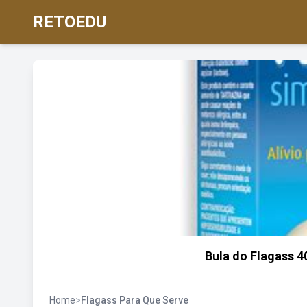
RETOEDU
Bula do Flagass 4
Home
>
Flagass Para Que Serve