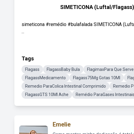
SIMETICONA (Luftal/Flagass
simeticona #remédio #bulafalada SIMETICONA (Luft
...
Tags
Flagass
FlagassBaby Bula
FlagimaxPara Que Serve
FlagassMedicamento
Flagass75Mg Gotas 10Ml
Fla
Remedio ParaColica Intestinal Comprimido
Remedio P
FlagassGTS 10Ml Ache
Remédio ParaGases Intestina
Emelie