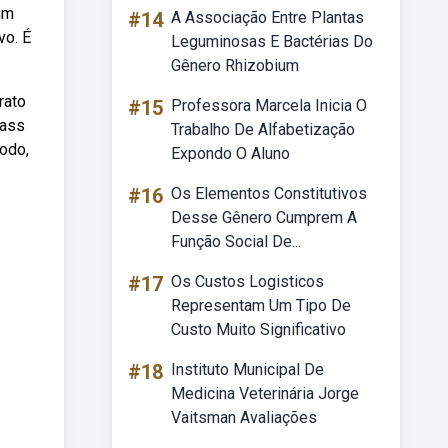
um
#14
A Associação Entre Plantas
vo. É
Leguminosas E Bactérias Do
Gênero Rhizobium
rato
#15
Professora Marcela Inicia O
gass
Trabalho De Alfabetização
modo,
Expondo O Aluno
#16
Os Elementos Constitutivos
Desse Gênero Cumprem A
Função Social De...
#17
Os Custos Logisticos
Representam Um Tipo De
Custo Muito Significativo
#18
Instituto Municipal De
Medicina Veterinária Jorge
Vaitsman Avaliações