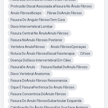
Protrusão Discal Associada aFissura No Ânulo Fibroso
Anulo FibrosoBiceps
Fibras DoAnulo Fibroso
Fisuura Do Angulo FibrosoTem Cura
Disco Intervertebral Lombar
Fissura Central No ÂnuloAnulo Fibroso
Fissura NoAnulo Fibrosio Posterior
Vertebra AnuloFibroso
Anulo FibrosoCporaçao
Rotura Do Ânulo FibrosoDiscal Fisioterapia
Cifose
Doença DoDisco Intervertebral Em Cães
FissuraDe Anulo
Fissura Radial DoAnulo Fibroso
Disco Vertebral Anatomia
Fissura DoAnulo Fibroso Ressonancia
Oque É FissuraPeriferica Do Anulo Fibroso
Fissura Concentrica DoAnulo Fibroso
Fissura Do Anulo FibrosoSubarticular Esquerda
Calcificação Do Ânulo FibrosoEm Sua Face Anterior