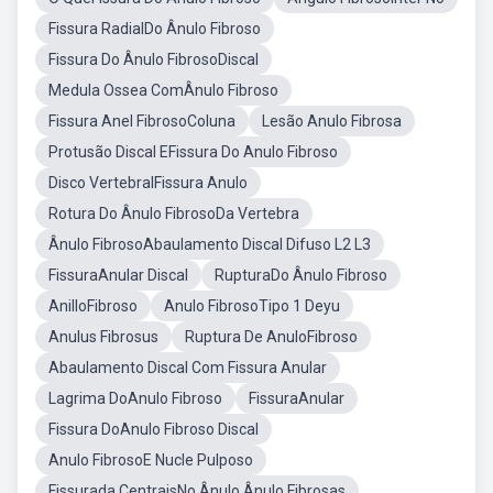
Fissura RadialDo Ânulo Fibroso
Fissura Do Ânulo FibrosoDiscal
Medula Ossea ComÂnulo Fibroso
Fissura Anel FibrosoColuna
Lesão Anulo Fibrosa
Protusão Discal EFissura Do Anulo Fibroso
Disco VertebralFissura Anulo
Rotura Do Ânulo FibrosoDa Vertebra
Ânulo FibrosoAbaulamento Discal Difuso L2 L3
FissuraAnular Discal
RupturaDo Ânulo Fibroso
AnilloFibroso
Anulo FibrosoTipo 1 Deyu
Anulus Fibrosus
Ruptura De AnuloFibroso
Abaulamento Discal Com Fissura Anular
Lagrima DoAnulo Fibroso
FissuraAnular
Fissura DoAnulo Fibroso Discal
Anulo FibrosoE Nucle Pulposo
Fissurada CentraisNo Ânulo Ânulo Fibrosas