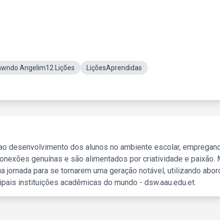
nwndo Angelim12 Lições
LiçõesAprendidas
 ao desenvolvimento dos alunos no ambiente escolar, empregan
nexões genuínas e são alimentados por criatividade e paixão. 
a jornada para se tornarem uma geração notável, utilizando abo
ipais instituições acadêmicas do mundo - dsw.aau.edu.et.