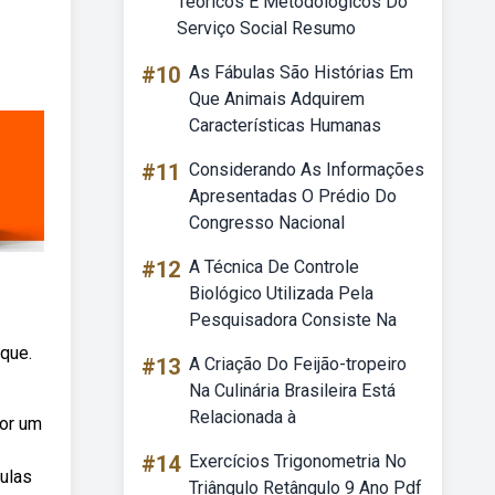
Teóricos E Metodológicos Do
Serviço Social Resumo
#10
As Fábulas São Histórias Em
Que Animais Adquirem
Características Humanas
#11
Considerando As Informações
Apresentadas O Prédio Do
Congresso Nacional
#12
A Técnica De Controle
Biológico Utilizada Pela
Pesquisadora Consiste Na
que.
#13
A Criação Do Feijão-tropeiro
Na Culinária Brasileira Está
Relacionada à
por um
#14
Exercícios Trigonometria No
ulas
Triângulo Retângulo 9 Ano Pdf