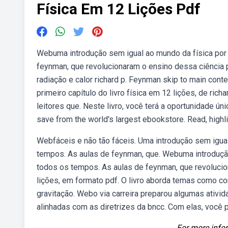
Física Em 12 Lições Pdf
Webuma introdução sem igual ao mundo da física por
feynman, que revolucionaram o ensino dessa ciência 
radiação e calor richard p. Feynman skip to main cont
primeiro capítulo do livro física em 12 lições, de ri
leitores que. Neste livro, você terá a oportunidade 
save from the world's largest ebookstore. Read, highli
Webfáceis e não tão fáceis. Uma introdução sem igua
tempos. As aulas de feynman, que. Webuma introduçã
todos os tempos. As aulas de feynman, que revolucion
lições, em formato pdf. O livro aborda temas como c
gravitação. Webo via carreira preparou algumas ativid
alinhadas com as diretrizes da bncc. Com elas, você 
For more infor