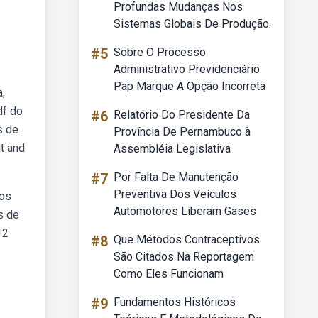
Profundas Mudanças Nos
Sistemas Globais De Produção.
#5
Sobre O Processo
Administrativo Previdenciário
Pap Marque A Opção Incorreta
,
df do
#6
Relatório Do Presidente Da
s de
Província De Pernambuco à
t and
Assembléia Legislativa
#7
Por Falta De Manutenção
Preventiva Dos Veículos
 os
Automotores Liberam Gases
s de
12
#8
Que Métodos Contraceptivos
São Citados Na Reportagem
Como Eles Funcionam
#9
Fundamentos Históricos