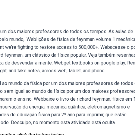
 um dos maiores professores de todos os tempos. As aulas de
pelo mundo,. Weblições de física de feynman volume 1 mecânica
ent we’re fighting to restore access to 500,000+. Webacesse o p
chard feynman, um clássico da física popular. Veja também resenha
única de desvendar a mente. Webget textbooks on google play. Ren
ght, and take notes, across web, tablet, and phone.
l ao mundo da física por um dos maiores professores de todos
o sem igual ao mundo da física por um dos maiores professore
aram o ensino. Webbaixe o livro de richard feynman, física em 
onservação da energia, mecanica quântica, eletromagnetismo e
ades de educação física para 2º ano para imprimir, que estão
pode. Desculpe, no momento esta atividade está oculta.
mation, click the button below.