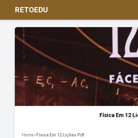
RETOEDU
Física Em 12 L
Home
>
Física Em 12 Lições Pdf