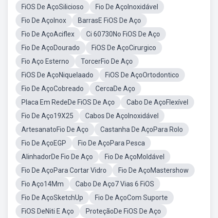
FiOS De AçoSilicioso
Fio De AçoInoxidável
Fio De AçoInox
BarrasE FiOS De Aço
Fio De AçoAciflex
Ci 60730No FiOS De Aço
Fio De AçoDourado
FiOS De AçoCirurgico
Fio Aço Esterno
TorcerFio De Aço
FiOS De AçoNiquelaado
FiOS De AçoOrtodontico
Fio De AçoCobreado
CercaDe Aço
Placa Em RedeDe FiOS De Aço
Cabo De AçoFlexível
Fio De Aço19X25
Cabos De AçoInoxidável
ArtesanatoFio De Aço
Castanha De AçoPara Rolo
Fio De AçoEGP
Fio De AçoPara Pesca
AlinhadorDe Fio De Aço
Fio De AçoMoldável
Fio De AçoPara Cortar Vidro
Fio De AçoMastershow
Fio Aço14Mm
Cabo De Aço7 Vias 6 FiOS
Fio De AçoSketchUp
Fio De AçoCom Suporte
FiOS DeNiti E Aço
ProteçãoDe FiOS De Aço