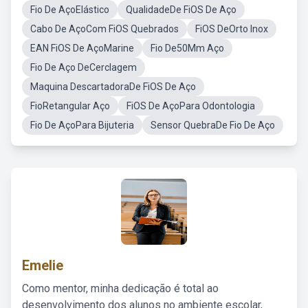
Fio De AçoElástico
QualidadeDe FiOS De Aço
Cabo De AçoCom FiOS Quebrados
FiOS DeOrto Inox
EAN FiOS De AçoMarine
Fio De50Mm Aço
Fio De Aço DeCerclagem
Maquina DescartadoraDe FiOS De Aço
FioRetangular Aço
FiOS De AçoPara Odontologia
Fio De AçoPara Bijuteria
Sensor QuebraDe Fio De Aço
Emelie
Como mentor, minha dedicação é total ao
desenvolvimento dos alunos no ambiente escolar,