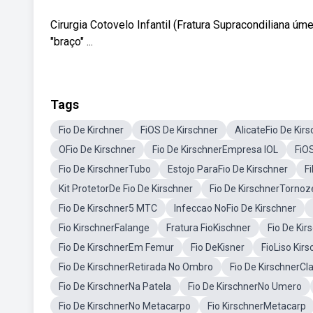
Cirurgia Cotovelo Infantil (Fratura Supracondiliana úm
"braço" ...
Tags
Fio De Kirchner
FiOS De Kirschner
AlicateFio De Kir
OFio De Kirschner
Fio De KirschnerEmpresa IOL
FiO
Fio De KirschnerTubo
Estojo ParaFio De Kirschner
F
Kit ProtetorDe Fio De Kirschner
Fio De KirschnerTornoz
Fio De Kirschner5 MTC
Infeccao NoFio De Kirschner
Fio KirschnerFalange
Fratura FioKischner
Fio De Ki
Fio De KirschnerEm Femur
Fio DeKisner
FioLiso Kir
Fio De KirschnerRetirada No Ombro
Fio De KirschnerCla
Fio De KirschnerNa Patela
Fio De KirschnerNo Umero
Fio De KirschnerNo Metacarpo
Fio KirschnerMetacarp