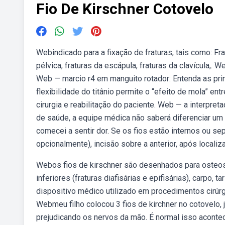
Fio De Kirschner Cotovelo
Webindicado para a fixação de fraturas, tais como: Fratu
pélvica, fraturas da escápula, fraturas da clavícula,.
Web — marcio r4 em manguito rotador: Entenda as pri
flexibilidade do titânio permite o “efeito de mola” en
cirurgia e reabilitação do paciente. Web — a interpre
de saúde, a equipe médica não saberá diferenciar um f
comecei a sentir dor. Se os fios estão internos ou se
opcionalmente), incisão sobre a anterior, após localiz
Webos fios de kirschner são desenhados para osteo
inferiores (fraturas diafisárias e epifisárias), carpo,
dispositivo médico utilizado em procedimentos cirúr
Webmeu filho colocou 3 fios de kirchner no cotovelo, 
prejudicando os nervos da mão. É normal isso aconte