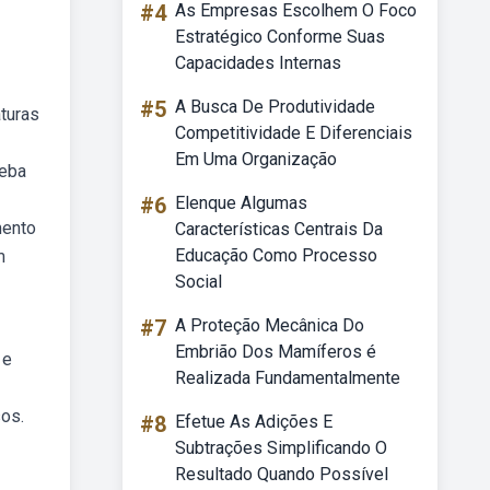
#4
As Empresas Escolhem O Foco
Estratégico Conforme Suas
Capacidades Internas
#5
A Busca De Produtividade
aturas
Competitividade E Diferenciais
Em Uma Organização
Weba
#6
Elenque Algumas
mento
Características Centrais Da
Educação Como Processo
m
Social
#7
A Proteção Mecânica Do
Embrião Dos Mamíferos é
 e
Realizada Fundamentalmente
sos.
#8
Efetue As Adições E
Subtrações Simplificando O
Resultado Quando Possível