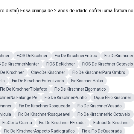
ero distal) Essa criança de 2 anos de idade sofreu uma fratura no
schner
FiOS DeKischner
Fio De KirschnerEntrou
Fio DeKirshcner
S De KirschnerManter
FiOS DeKichner
FiOS De Kirschner Cotovelo
ilDe Kirschner
ClavoDe Kirschner
Fio De KirschnerPara Ombro
elo
Fio De KirschnerEsterilizado
FioKirscner Halux
Fio De KirschnerTibiafoto
Fio De KirschnerZigomatico
rschnerNa Falange Pe
Fio De KirschnerPunho
Oque ÉFio Kirschner
schnner
Fio De KirschnerRosqueado
Fio De KirschnerVasado
vicula
Fio De KirschnerRosqueavel
Fio De KirschnerNo Cotuvelo
FioCorta Grama
Fio De Kirschner EFixador
EstriboDe Kirschner
Fio De KirschnerAspecto Radiografico
Fio a Fio DeQuebrada