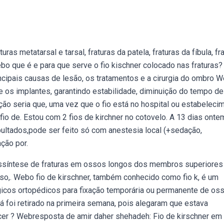
ras metatarsal e tarsal, fraturas da patela, fraturas da fíbula, fr
 Webo que é e para que serve o fio kischner colocado nas fraturas?
ncipais causas de lesão, os tratamentos e a cirurgia do ombro 
tre os implantes, garantindo estabilidade, diminuição do tempo de
tação seria que, uma vez que o fio está no hospital ou estabeleci
io de. Estou com 2 fios de kirchner no cotovelo. A 13 dias onte
pultados,pode ser feito só com anestesia local (+sedação,
ação por.
ssíntese de fraturas em ossos longos dos membros superiores
 tarso,. Webo fio de kirschner, também conhecido como fio k, é um
gicos ortopédicos para fixação temporária ou permanente de os
já foi retirado na primeira semana, pois alegaram que estava
cer ? Webresposta de amir daher shehadeh: Fio de kirschner em