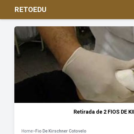
RETOEDU
Retirada de 2 FIOS DE K
Home
>
Fio De Kirschner Cotovelo