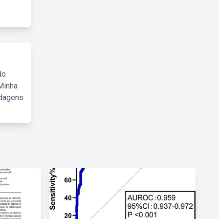
do
Minha
rdagens