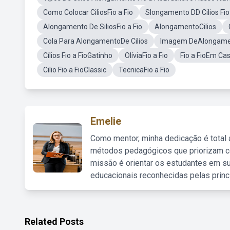
Como Colocar CiliosFio a Fio
Slongamento DD Cilios Fio
Alongamento De SiliosFio a Fio
AlongamentoCilios
Cola Para AlongamentoDe Cilios
Imagem DeAlongamen
Cílios Fio a FioGatinho
OlíviaFio a Fio
Fio a FioEm Ca
Cilio Fio a FioClassic
TecnicaFio a Fio
Emelie
Como mentor, minha dedicação é total
métodos pedagógicos que priorizam co
missão é orientar os estudantes em su
educacionais reconhecidas pelas princ
Related Posts