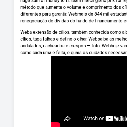
huge sum of money to f2 team hitech grand prix for rej
método que aumenta o volume e comprimento dos cíli
diferentes para garantir. Webmais de 844 mil estudan
renegociação de dívidas do fundo de financiamento est
Weba extensão de cílios, também conhecida como alon
cílios, tapa falhas e define o olhar. Websaiba as melho
ondulados, cacheados e crespos — foto: Webhoje vam
como cada uma é feita, e quais os cuidados necessár