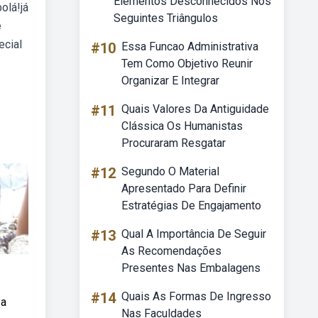
Elementos Desconhecidos Nos
olá!já
Seguintes Triângulos
e
ecial
#10
Essa Funcao Administrativa
Tem Como Objetivo Reunir
Organizar E Integrar
#11
Quais Valores Da Antiguidade
Clássica Os Humanistas
Procuraram Resgatar
#12
Segundo O Material
Apresentado Para Definir
Estratégias De Engajamento
#13
Qual A Importância De Seguir
As Recomendações
Presentes Nas Embalagens
#14
Quais As Formas De Ingresso
 a
Nas Faculdades