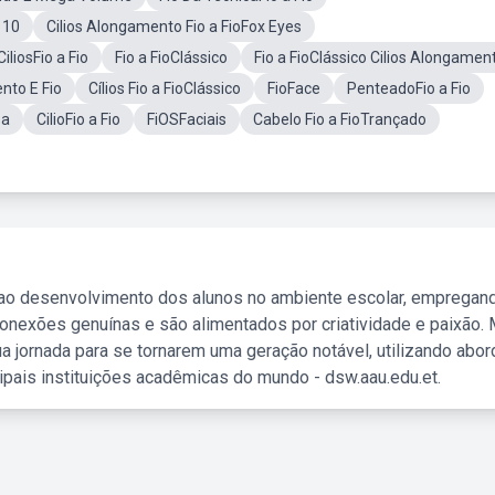
 10
Cilios Alongamento Fio a FioFox Eyes
CiliosFio a Fio
Fio a FioClássico
Fio a FioClássico Cilios Alongamen
to E Fio
Cílios Fio a FioClássico
FioFace
PenteadoFio a Fio
sa
CilioFio a Fio
FiOSFaciais
Cabelo Fio a FioTrançado
 ao desenvolvimento dos alunos no ambiente escolar, empregan
nexões genuínas e são alimentados por criatividade e paixão. 
a jornada para se tornarem uma geração notável, utilizando abo
ipais instituições acadêmicas do mundo - dsw.aau.edu.et.