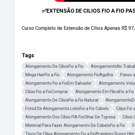
✅EXTENSÃO DE CILIOS FIO A FIO PASS
Curso Completo de Extensão de Cílios Apenas R$ 97,
Tags
Alongamento De CiliosFio a Fio
AlongamentoNo Traba
Mega HairFio a Fio
Alongamento FioAgulha
Passo a
Alongamento Fio a FioEm Salvador
Alongamento Volum
Cilios Fio a FioComprar
Alongamento Em FibraFio a Fio
Alongamento De CiliosFio a Fio Natural
AlongamentoDe 
Fotod De Alongamento LoitoFio a Fio Cabelo
Cilips Fio
Alongamento Dos Cílios FIA FioOlhar De Tigresa
Cilios
Material Para Fazer Alongamento De CabeloFio a Fio
F
Tipos De Cilios Alongamento Fio a FioBrasileiro Russo Hi