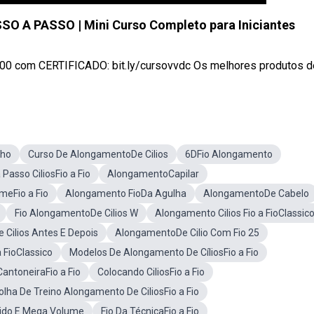
O A PASSO | Mini Curso Completo para Iniciantes
00 com CERTIFICADO: bit.ly/cursovvdc Os melhores produtos de 
lho
Curso De AlongamentoDe Cilios
6DFio Alongamento
 Passo CiliosFio a Fio
AlongamentoCapilar
eFio a Fio
Alongamento FioDa Agulha
AlongamentoDe Cabelo
Fio AlongamentoDe Cilios W
Alongamento Cilios Fio a FioClassic
Cilios Antes E Depois
AlongamentoDe Cilio Com Fio 25
 a FioClassico
Modelos De Alongamento De CíliosFio a Fio
 CantoneiraFio a Fio
Colocando CiliosFio a Fio
olha De Treino Alongamento De CiliosFio a Fio
brido E Mega Volume
Fio Da TécnicaFio a Fio