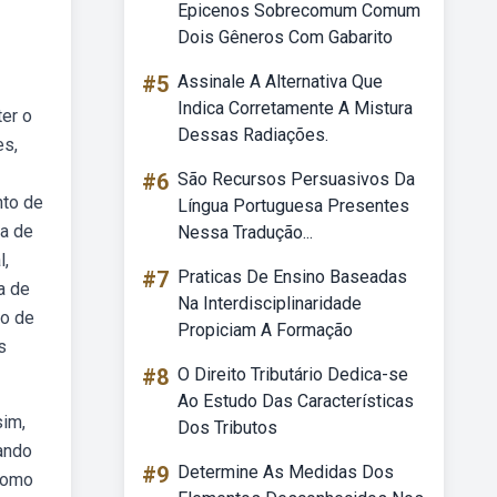
Epicenos Sobrecomum Comum
Dois Gêneros Com Gabarito
#5
Assinale A Alternativa Que
Indica Corretamente A Mistura
ter o
Dessas Radiações.
es,
#6
São Recursos Persuasivos Da
nto de
Língua Portuguesa Presentes
ca de
Nessa Tradução...
l,
#7
Praticas De Ensino Baseadas
a de
Na Interdisciplinaridade
to de
Propiciam A Formação
s
#8
O Direito Tributário Dedica-se
Ao Estudo Das Características
sim,
Dos Tributos
ando
#9
Determine As Medidas Dos
 como