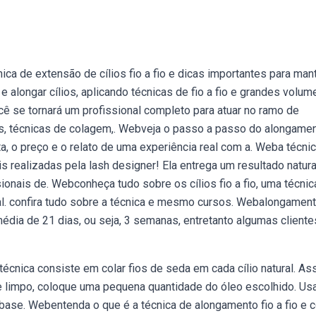
ca de extensão de cílios fio a fio e dicas importantes para man
alongar cílios, aplicando técnicas de fio a fio e grandes volum
ocê se tornará um profissional completo para atuar no ramo de
dos, técnicas de colagem,. Webveja o passo a passo do alongame
ta, o preço e o relato de uma experiência real com a. Weba técni
s realizadas pela lash designer! Ela entrega um resultado natura
ssionais de. Webconheça tudo sobre os cílios fio a fio, uma técnic
ural. confira tudo sobre a técnica e mesmo cursos. Webalongamen
e média de 21 dias, ou seja, 3 semanas, entretanto algumas cliente
técnica consiste em colar fios de seda em cada cílio natural. As
e limpo, coloque uma pequena quantidade do óleo escolhido. Us
 base. Webentenda o que é a técnica de alongamento fio a fio e