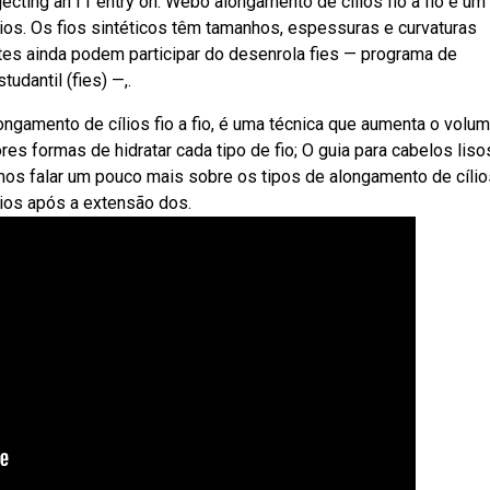
ecting an f1 entry on. Webo alongamento de cílios fio a fio é um
os. Os fios sintéticos têm tamanhos, espessuras e curvaturas
tes ainda podem participar do desenrola fies — programa de
udantil (fies) —,.
gamento de cílios fio a fio, é uma técnica que aumenta o volu
res formas de hidratar cada tipo de fio; O guia para cabelos liso
os falar um pouco mais sobre os tipos de alongamento de cílio
ios após a extensão dos.