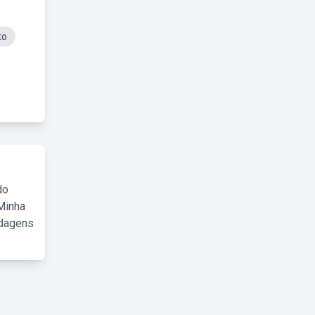
to
do
Minha
rdagens