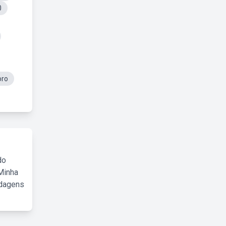
0
oro
do
Minha
rdagens