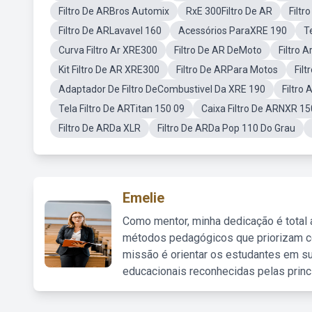
Filtro De ARBros Automix
RxE 300Filtro De AR
Filtr
Filtro De ARLavavel 160
Acessórios ParaXRE 190
T
Curva Filtro Ar XRE300
Filtro De AR DeMoto
Filtro 
Kit Filtro De AR XRE300
Filtro De ARPara Motos
Fil
Adaptador De Filtro DeCombustivel Da XRE 190
Filtro 
Tela Filtro De ARTitan 150 09
Caixa Filtro De ARNXR 15
Filtro De ARDa XLR
Filtro De ARDa Pop 110 Do Grau
Emelie
Como mentor, minha dedicação é total
métodos pedagógicos que priorizam co
missão é orientar os estudantes em su
educacionais reconhecidas pelas princ