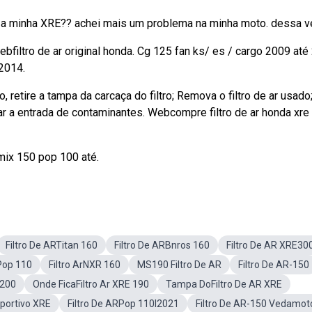
 a minha XRE?? achei mais um problema na minha moto. dessa vez
bfiltro de ar original honda. Cg 125 fan ks/ es / cargo 2009 até
2014.
etire a tampa da carcaça do filtro; Remova o filtro de ar usado
r a entrada de contaminantes. Webcompre filtro de ar honda xre
mix 150 pop 100 até.
Filtro De ARTitan 160
Filtro De ARBnros 160
Filtro De AR XRE30
oPop 110
Filtro ArNXR 160
MS190 Filtro De AR
Filtro De AR-150
 200
Onde FicaFiltro Ar XRE 190
Tampa DoFiltro De AR XRE
sportivo XRE
Filtro De ARPop 110I2021
Filtro De AR-150 Vedamot