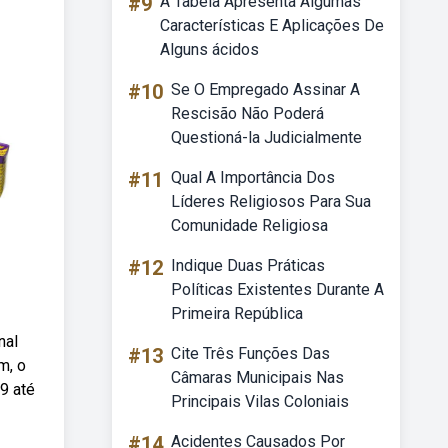
#9
A Tabela Apresenta Algumas
Características E Aplicações De
Alguns ácidos
#10
Se O Empregado Assinar A
Rescisão Não Poderá
Questioná-la Judicialmente
#11
Qual A Importância Dos
Líderes Religiosos Para Sua
Comunidade Religiosa
#12
Indique Duas Práticas
Políticas Existentes Durante A
Primeira República
nal
#13
Cite Três Funções Das
m, o
Câmaras Municipais Nas
09 até
Principais Vilas Coloniais
#14
Acidentes Causados Por