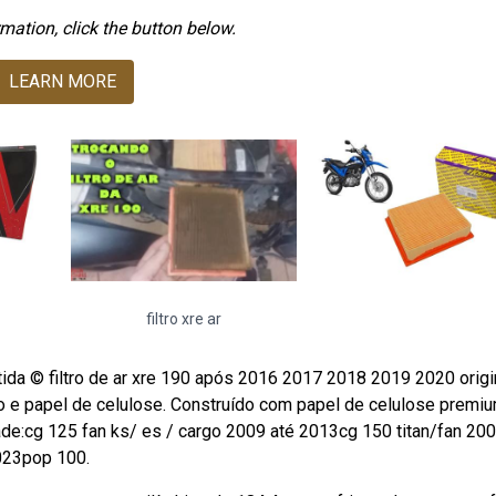
mation, click the button below.
LEARN MORE
filtro xre ar
a © filtro de ar xre 190 após 2016 2017 2018 2019 2020 origi
e papel de celulose. Construído com papel de celulose premiu
idade:cg 125 fan ks/ es / cargo 2009 até 2013cg 150 titan/fan 20
023pop 100.