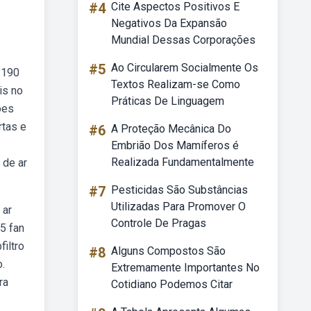
#4
Cite Aspectos Positivos E
Negativos Da Expansão
Mundial Dessas Corporações
#5
Ao Circularem Socialmente Os
 190
Textos Realizam-se Como
is no
Práticas De Linguagem
ões
rtas e
#6
A Proteção Mecânica Do
!
Embrião Dos Mamíferos é
Realizada Fundamentalmente
 de ar
#7
Pesticidas São Substâncias
Utilizadas Para Promover O
 ar
Controle De Pragas
5 fan
iltro
#8
Alguns Compostos São
o.
Extremamente Importantes No
ra
Cotidiano Podemos Citar