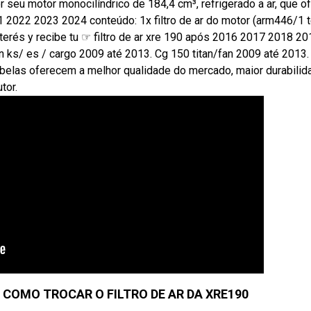
seu motor monocilíndrico de 184,4 cm³, refrigerado a ar, que o
 2022 2023 2024 conteúdo: 1x filtro de ar do motor (arm446/1 te
erés y recibe tu ☞ filtro de ar xre 190 após 2016 2017 2018 20
an ks/ es / cargo 2009 até 2013. Cg 150 titan/fan 2009 até 2013.
belas oferecem a melhor qualidade do mercado, maior durabilid
tor.
 COMO TROCAR O FILTRO DE AR DA XRE190