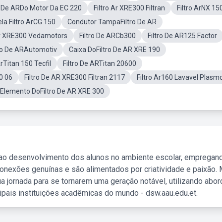
o De ARDo Motor Da EC 220
Filtro Ar XRE300 Filtran
Filtro ArNX 15
ela Filtro ArCG 150
Condutor TampaFiltro De AR
Ar XRE300 Vedamotors
Filtro De ARCb300
Filtro De AR125 Factor
tro De ARAutomotiv
Caixa DoFiltro De AR XRE 190
ArTitan 150 Tecfil
Filtro De ARTitan 20600
0 06
Filtro De AR XRE300 Filtran 2117
Filtro Ar160 Lavavel Plasm
Elemento DoFiltro De AR XRE 300
 ao desenvolvimento dos alunos no ambiente escolar, empregan
nexões genuínas e são alimentados por criatividade e paixão. 
a jornada para se tornarem uma geração notável, utilizando abo
ipais instituições acadêmicas do mundo - dsw.aau.edu.et.