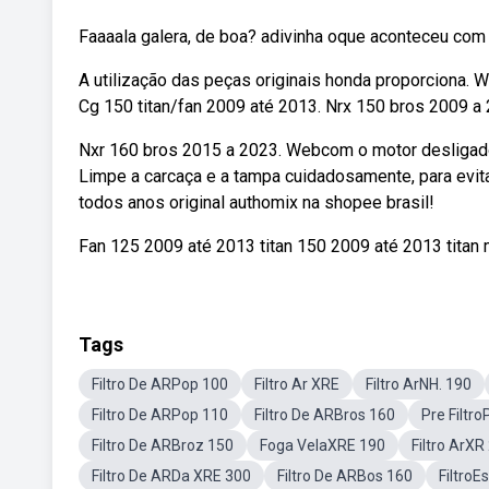
Faaaala galera, de boa? adivinha oque aconteceu com
A utilização das peças originais honda proporciona. We
Cg 150 titan/fan 2009 até 2013. Nrx 150 bros 2009 a 
Nxr 160 bros 2015 a 2023. Webcom o motor desligado, r
Limpe a carcaça e a tampa cuidadosamente, para evita
todos anos original authomix na shopee brasil!
Fan 125 2009 até 2013 titan 150 2009 até 2013 titan 
Tags
Filtro De ARPop 100
Filtro Ar XRE
Filtro ArNH. 190
Filtro De ARPop 110
Filtro De ARBros 160
Pre Filtr
Filtro De ARBroz 150
Foga VelaXRE 190
Filtro ArXR
Filtro De ARDa XRE 300
Filtro De ARBos 160
FiltroE