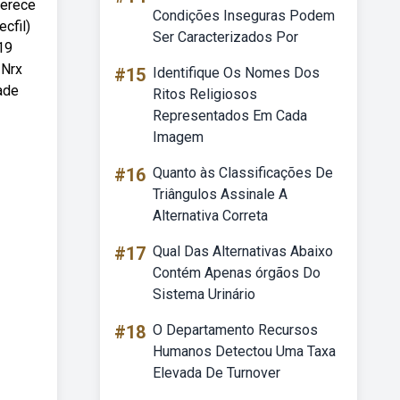
ferece
Condições Inseguras Podem
cfil)
Ser Caracterizados Por
19
 Nrx
#15
Identifique Os Nomes Dos
ade
Ritos Religiosos
Representados Em Cada
Imagem
#16
Quanto às Classificações De
Triângulos Assinale A
Alternativa Correta
#17
Qual Das Alternativas Abaixo
Contém Apenas órgãos Do
Sistema Urinário
#18
O Departamento Recursos
Humanos Detectou Uma Taxa
Elevada De Turnover