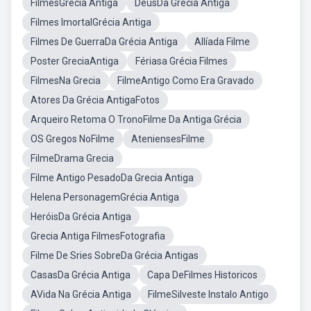
FilmesGrecia Antiga
DeusDa Grécia Antiga
Filmes ImortalGrécia Antiga
Filmes De GuerraDa Grécia Antiga
AIlíada Filme
Poster GreciaAntiga
Fériasa Grécia Filmes
FilmesNa Grecia
FilmeAntigo Como Era Gravado
Atores Da Grécia AntigaFotos
Arqueiro Retoma O TronoFilme Da Antiga Grécia
OS Gregos NoFilme
AteniensesFilme
FilmeDrama Grecia
Filme Antigo PesadoDa Grecia Antiga
Helena PersonagemGrécia Antiga
HeróisDa Grécia Antiga
Grecia Antiga FilmesFotografia
Filme De Sries SobreDa Grécia Antigas
CasasDa Grécia Antiga
Capa DeFilmes Historicos
AVida Na Grécia Antiga
FilmeSilveste Instalo Antigo