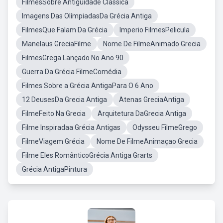
FilmesSobre Antiguidade Clássica
Imagens Das OlímpiadasDa Grécia Antiga
FilmesQue Falam Da Grécia
Imperio FilmesPelicula
Manelaus GreciaFilme
Nome De FilmeAnimado Grecia
FilmesGrega Lançado No Ano 90
Guerra Da Grécia FilmeComédia
Filmes Sobre a Grécia AntigaPara O 6 Ano
12 DeusesDa Grecia Antiga
Atenas GreciaAntiga
FilmeFeito Na Grecia
Arquitetura DaGrecia Antiga
Filme Inspiradaa Grécia Antigas
Odysseu FilmeGrego
FilmeViagem Grécia
Nome De FilmeAnimaçao Grecia
Filme Eles RomânticoGrécia Antiga Grarts
Grécia AntigaPintura