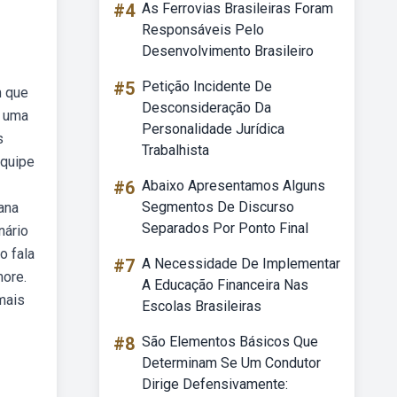
#4
As Ferrovias Brasileiras Foram
Responsáveis Pelo
Desenvolvimento Brasileiro
#5
Petição Incidente De
m que
Desconsideração Da
e uma
Personalidade Jurídica
s
Trabalhista
equipe
#6
Abaixo Apresentamos Alguns
Segmentos De Discurso
ana
Separados Por Ponto Final
nário
o fala
#7
A Necessidade De Implementar
more.
A Educação Financeira Nas
mais
Escolas Brasileiras
#8
São Elementos Básicos Que
Determinam Se Um Condutor
Dirige Defensivamente: