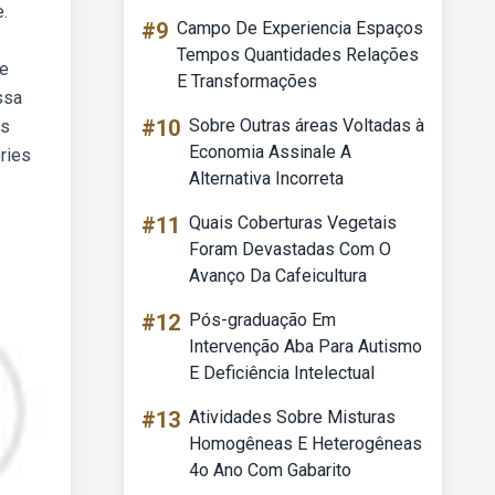
e.
#9
Campo De Experiencia Espaços
Tempos Quantidades Relações
de
E Transformações
ssa
#10
Sobre Outras áreas Voltadas à
os
Economia Assinale A
ries
Alternativa Incorreta
#11
Quais Coberturas Vegetais
Foram Devastadas Com O
Avanço Da Cafeicultura
#12
Pós-graduação Em
Intervenção Aba Para Autismo
E Deficiência Intelectual
#13
Atividades Sobre Misturas
Homogêneas E Heterogêneas
4o Ano Com Gabarito