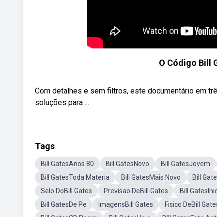
O Código Bill Ga
Com detalhes e sem filtros, este documentário em três
soluções para ...
Tags
Bill GatesAnos 80
Bill GatesNovo
Bill GatesJovem
Bill GatesToda Materia
Bill GatesMais Novo
Bill Gat
Selo DoBill Gates
Previsao DeBill Gates
Bill GatesIni
Bill GatesDe Pe
ImagensBill Gates
Fisico DeBill Gate