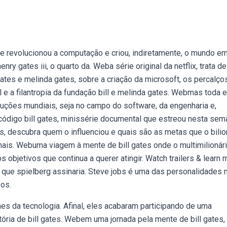
revolucionou a computação e criou, indiretamente, o mundo e
ry gates iii, o quarto da. Weba série original da netflix, trata d
ates e melinda gates, sobre a criação da microsoft, os percalço
l e a filantropia da fundação bill e melinda gates. Webmas toda 
oluções mundiais, seja no campo do software, da engenharia e,
código bill gates, minissérie documental que estreou nesta sem
s, descubra quem o influenciou e quais são as metas que o bilio
 mais. Webuma viagem à mente de bill gates onde o multimilionári
objetivos que continua a querer atingir. Watch trailers & learn 
que spielberg assinaria. Steve jobs é uma das personalidades 
os.
es da tecnologia. Afinal, eles acabaram participando de uma
stória de bill gates. Webem uma jornada pela mente de bill gates,