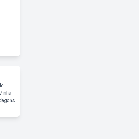
do
Minha
rdagens