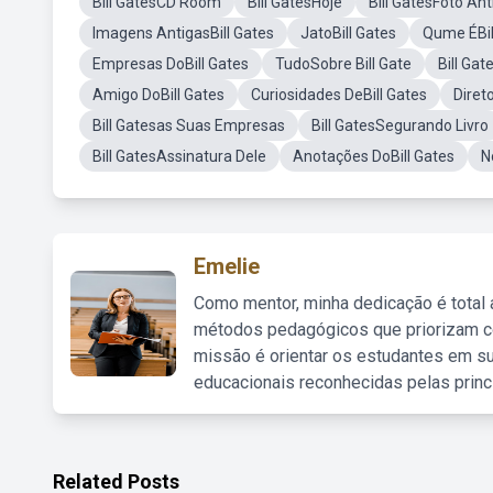
Bill GatesCD Room
Bill GatesHoje
Bill GatesFoto Ant
Imagens AntigasBill Gates
JatoBill Gates
Qume ÉBil
Empresas DoBill Gates
TudoSobre Bill Gate
Bill Ga
Amigo DoBill Gates
Curiosidades DeBill Gates
Direto
Bill Gatesas Suas Empresas
Bill GatesSegurando Livro
Bill GatesAssinatura Dele
Anotações DoBill Gates
N
Emelie
Como mentor, minha dedicação é total
métodos pedagógicos que priorizam co
missão é orientar os estudantes em su
educacionais reconhecidas pelas princ
Related Posts