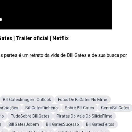
tes | Trailer oficial | Netflix
 partes é um retrato da vida de Bill Gates e de sua busca por
Bill GatesImagem Outlook
Fotos De BilGates No Filme
esCriações
Bill GatesDinheiro
Sobre Bill Gates
GenroBill Gates
cio
TudoSobre Bill Gates
Piratas Do Vale Do SilícioFilme
s
Bill GatesJobem
Bill GatesSucesso
Bill GatesFeitos