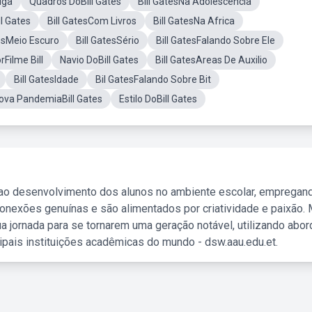
iga
Quadros DoBill Gates
Bill GatesNa Adolescencia
l Gates
Bill GatesCom Livros
Bill GatesNa Africa
tesMeio Escuro
Bill GatesSério
Bill GatesFalando Sobre Ele
rFilme Bill
Navio DoBill Gates
Bill GatesAreas De Auxilio
Bill GatesIdade
Bil GatesFalando Sobre Bit
ova PandemiaBill Gates
Estilo DoBill Gates
 ao desenvolvimento dos alunos no ambiente escolar, empregan
nexões genuínas e são alimentados por criatividade e paixão. 
a jornada para se tornarem uma geração notável, utilizando abo
ipais instituições acadêmicas do mundo - dsw.aau.edu.et.