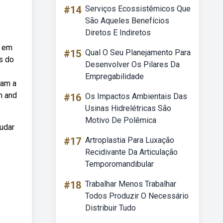
#14
Serviços Ecossistêmicos Que
São Aqueles Benefícios
Diretos E Indiretos
o em
#15
Qual O Seu Planejamento Para
s do
Desenvolver Os Pilares Da
Empregabilidade
iam a
m and
#16
Os Impactos Ambientais Das
Usinas Hidrelétricas São
Motivo De Polêmica
mudar
#17
Artroplastia Para Luxação
Recidivante Da Articulação
Temporomandibular
#18
Trabalhar Menos Trabalhar
Todos Produzir O Necessário
Distribuir Tudo