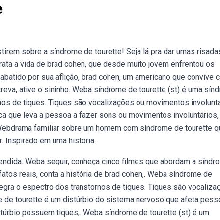
e
tirem sobre a síndrome de tourette! Seja lá pra dar umas risada
trata a vida de brad cohen, que desde muito jovem enfrentou os
abatido por sua aflição, brad cohen, um americano que convive 
reva, ative o sininho. Weba síndrome de tourette (st) é uma sín
rnos de tiques. Tiques são vocalizações ou movimentos involuntá
ca que leva a pessoa a fazer sons ou movimentos involuntários
 Webdrama familiar sobre um homem com síndrome de tourette q
. Inspirado em uma história.
ndida. Weba seguir, conheça cinco filmes que abordam a síndr
atos reais, conta a história de brad cohen,. Weba síndrome de
ntegra o espectro dos transtornos de tiques. Tiques são vocaliza
e de tourette é um distúrbio do sistema nervoso que afeta pes
úrbio possuem tiques,. Weba síndrome de tourette (st) é um