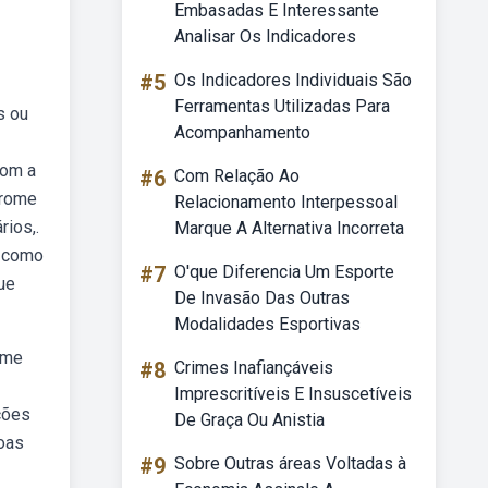
Embasadas E Interessante
Analisar Os Indicadores
#5
Os Indicadores Individuais São
Ferramentas Utilizadas Para
s ou
Acompanhamento
com a
#6
Com Relação Ao
drome
Relacionamento Interpessoal
rios,.
Marque A Alternativa Incorreta
, como
#7
O'que Diferencia Um Esporte
ue
De Invasão Das Outras
Modalidades Esportivas
ome
#8
Crimes Inafiançáveis
Imprescritíveis E Insuscetíveis
ções
De Graça Ou Anistia
soas
#9
Sobre Outras áreas Voltadas à