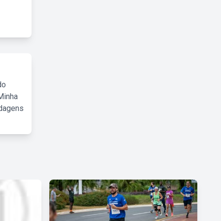
do
Minha
rdagens