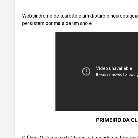
Websíndrome de tourette é um distúrbio neuropsiquiát
persistem por mais de um ano e.
PRIMEIRO DA CL
O filme, O Primeiro da Classe, é baseado em fato rea