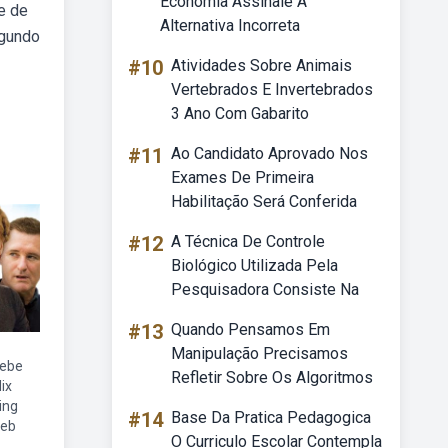
Economia Assinale A
e de
Alternativa Incorreta
egundo
#10
Atividades Sobre Animais
Vertebrados E Invertebrados
3 Ano Com Gabarito
#11
Ao Candidato Aprovado Nos
Exames De Primeira
Habilitação Será Conferida
#12
A Técnica De Controle
Biológico Utilizada Pela
Pesquisadora Consiste Na
#13
Quando Pensamos Em
Manipulação Precisamos
oebe
Refletir Sobre Os Algoritmos
ix
ing
#14
Base Da Pratica Pedagogica
web
O Curriculo Escolar Contempla