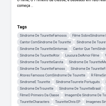
começa ...
Tags
Síndrome De TouretteFamosos
Filme SobreSíndrome 
Cantor ComSíndrome De Tourette
Síndrome De Touret
Sindrome De TouretteSintomas
Cantor Que TemSíndr
Síndrome De TouretteAtor
Loucura DeAmor Filme
Síndrome De TouretteGarota
Síndrome De Tourette
Síndrome De TouretteFamoso
Síndrome De Tourette
Atores Famosos ComSíndrome De Tourette
R FilmeSi
SindromeE Tourette
SíndromeTourrete Português
Sindrome DeTrourette
Síndrome De TouretteBrasil
FilmeO Primeiro Da Classe
ImagemDe Síndrome De To
TouretteCharacters
TouretteChris EP
Imagenes Si