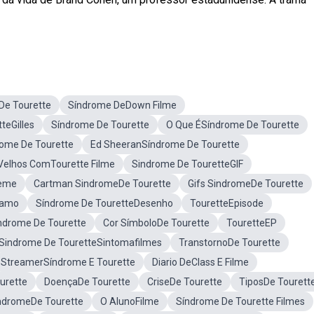
De Tourette
Síndrome DeDown Filme
teGilles
Síndrome De Tourette
O Que ÉSíndrome De Tourette
ome De Tourette
Ed SheeranSíndrome De Tourette
Velhos ComTourette Filme
Sindrome De TouretteGIF
Meme
Cartman SindromeDe Tourette
Gifs SindromeDe Tourette
Famo
Síndrome De TouretteDesenho
TouretteEpisode
ndrome De Tourette
Cor SímboloDe Tourette
TouretteEP
Sindrome De TouretteSintomafilmes
TranstornoDe Tourette
StreamerSíndrome E Tourette
Diario DeClass E Filme
urette
DoençaDe Tourette
CriseDe Tourette
TiposDe Tourett
ndromeDe Tourette
O AlunoFilme
Síndrome De Tourette Filmes