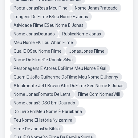
Poeta JonasRosa Meu Filho
Nome JonasPrateado
Imagens Do Filme ESeu Nome É Jonas
Atividade Filme ESeu Nome E Jonas
Nome JonasDourado
RublicaNome Jonas
Meu Nome ÉKi Lou Whan Filme
Qual E OSeu Nome Filme
JonasJones Filme
Nome Do FilmeDe Ronald Silva
Personagens E Atores DoFilme Meu Nome É Gal
Quem É João Guilherme DoFilme Meu Nome É Jhonny
Atualmente Jeff Bravin Ator DoFilme Seu Nome E Jonas
Nome JonasFomato De Letra
Filme Com NomesWill
Nome Jonas3 DSO Em Dourado
Do Livro EmMeu Nome É Paraibana
Teu Nome ÉHistória Nylzamira
Filme De JonasDa Bíblia
Qual É O NomeDo Filme Da Família Surda