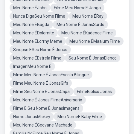
Meu Nome ÉJohn
Filme Meu NomeE Janga
Nunca DigaSeu Nome Filme
Meu Nome ÉRay
Meu Nome ÉBagdá
Meu Nome É JonasSurdo
Meu Nome ÉDolemite
Meu Nome ÉKadence Filme
Meu Nome ÉLorrny Meme
Meu Nome ÉMaalum Filme
Sinopse ESeu Nome É Jonas
Meu Nome ÉEstrela Filme
Seu Nome É JonasElenco
ImagenMeu Nome É
Filme Meu Nome É JonasEscola Bilingue
Filme Meu Nome É JonasGifs
Filme Seu Nome É JonasCapa
FilmeBíblico Jonas
Meu Nome É Jonas FilmeAniversario
Filme E Seu Nome É JonasImagens
Nome JonasMickey
Meu NomeE Baby Filme
Meu Nome ÉGeovane Machado
Familia NoFilme Seu Nome É Jonas