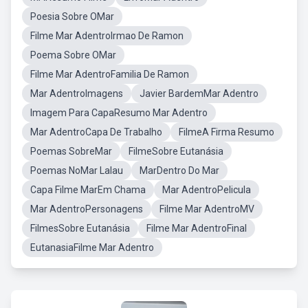
Poesia Sobre OMar
Filme Mar AdentroIrmao De Ramon
Poema Sobre OMar
Filme Mar AdentroFamilia De Ramon
Mar AdentroImagens
Javier BardemMar Adentro
Imagem Para CapaResumo Mar Adentro
Mar AdentroCapa De Trabalho
FilmeA Firma Resumo
Poemas SobreMar
FilmeSobre Eutanásia
Poemas NoMar Lalau
MarDentro Do Mar
Capa Filme MarEm Chama
Mar AdentroPelicula
Mar AdentroPersonagens
Filme Mar AdentroMV
FilmesSobre Eutanásia
Filme Mar AdentroFinal
EutanasiaFilme Mar Adentro