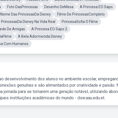
a
Foto DasPrincesas
Desenho DeMesa
A Princesa EO Sapo
Nome Das PrincesasDa Disney
Filme De PrincesasCompleto
PrincesasDa Disney Na Vida Real
PrincesaSofia O Filme
rede De Amigas
A Princesa EO Sapo 2
laFilme
A Bela Adormecida Disney
esa Com Humanos
 ao desenvolvimento dos alunos no ambiente escolar, empregan
nexões genuínas e são alimentados por criatividade e paixão. 
a jornada para se tornarem uma geração notável, utilizando abo
ipais instituições acadêmicas do mundo - dsw.aau.edu.et.