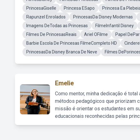
PrincesaGiselle
Princesa ESapo
Princesa Ea Plebei
Rapunzel Enrolados
PrincesasDa Disney Modernas
Imagens DeTodas as Princesas
FilmeInfantil Disney
Filmes De PrincesasReais
Ariel OFilme
Papel DePa
Barbie Escola De Princesas FilmeCompleto HD
Cindere
PrincesasDa Disney Branca De Neve
Filmes DePorinc
Emelie
Como mentor, minha dedicação é total
métodos pedagógicos que priorizam co
missão é orientar os estudantes em su
educacionais reconhecidas pelas princ