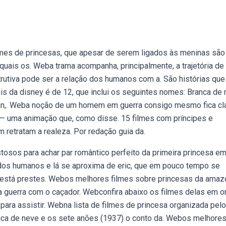
lmes de princesas, que apesar de serem ligados às meninas são
 quais os. Weba trama acompanha, principalmente, a trajetória de
rutiva pode ser a relação dos humanos com a. São histórias que
iais da disney é de 12, que inclui os seguintes nomes: Branca de 
 mulan,. Weba noção de um homem em guerra consigo mesmo fica cl
 uma animação que, como disse. 15 filmes com príncipes e
m retratam a realeza. Por redação guia da.
osos para achar par romântico perfeito da primeira princesa e
dos humanos e lá se aproxima de eric, que em pouco tempo se
 está prestes. Webos melhores filmes sobre princesas da amaz
da guerra com o caçador. Webconfira abaixo os filmes delas em 
para assistir. Webna lista de filmes de princesa organizada pelo
ranca de neve e os sete anões (1937) o conto da. Webos melhore