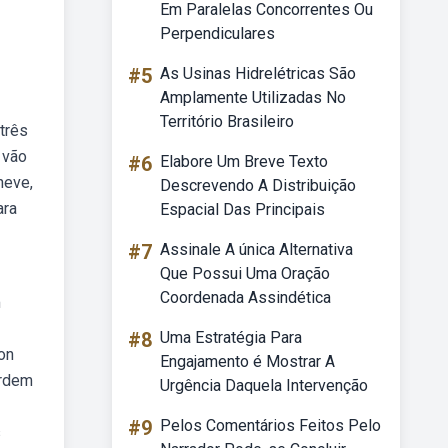
Em Paralelas Concorrentes Ou
Perpendiculares
#5
As Usinas Hidrelétricas São
Amplamente Utilizadas No
Território Brasileiro
 três
 vão
#6
Elabore Um Breve Texto
neve,
Descrevendo A Distribuição
ara
Espacial Das Principais
#7
Assinale A única Alternativa
Que Possui Uma Oração
Coordenada Assindética
m
#8
Uma Estratégia Para
on
Engajamento é Mostrar A
ordem
Urgência Daquela Intervenção
#9
Pelos Comentários Feitos Pelo
s