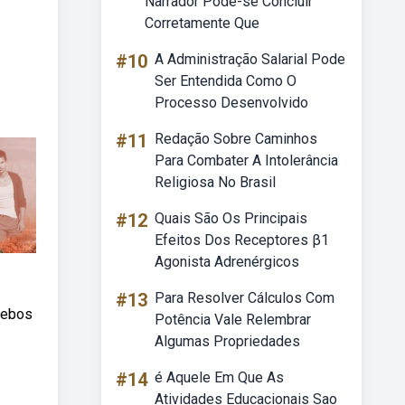
Narrador Pode-se Concluir
Corretamente Que
#10
A Administração Salarial Pode
Ser Entendida Como O
Processo Desenvolvido
#11
Redação Sobre Caminhos
Para Combater A Intolerância
Religiosa No Brasil
#12
Quais São Os Principais
Efeitos Dos Receptores β1
Agonista Adrenérgicos
#13
Para Resolver Cálculos Com
Webos
Potência Vale Relembrar
Algumas Propriedades
#14
é Aquele Em Que As
Atividades Educacionais Sao