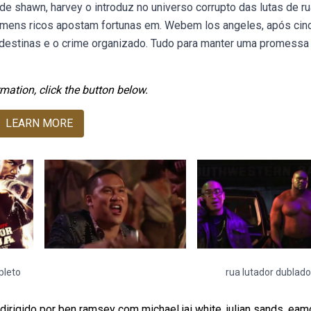
e shawn, harvey o introduz no universo corrupto das lutas de ru
homens ricos apostam fortunas em. Webem los angeles, após cin
ndestinas e o crime organizado. Tudo para manter uma promessa 
mation, click the button below.
LEARN MORE
pleto
rua lutador dublado
dirigido por ben ramsey com michael jai white, julian sands, ea