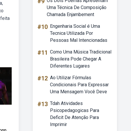
#9
Os Dois Poemas Apresentam
a,
Uma Técnica De Composição
co
Chamada Enjambement
feita
#10
Engenharia Social é Uma
Tecnica Utilizada Por
Pessoas Mal Intencionadas
#11
Como Uma Música Tradicional
Brasileira Pode Chegar A
Diferentes Lugares
#12
Ao Utilizar Fórmulas
Condicionais Para Expressar
Uma Mensagem Você Deve
#13
Tdah Atividades
Psicopedagogicas Para
Deficit De Atenção Para
Imprimir
monn