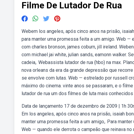
Filme De Lutador De Rua
Webem los angeles, após cinco anos na prisão, isaia
para manter uma promessa feita a um amigo. Web — enco
com charles bronson, james coburn, jill ireland. Webenc
com michael jai white, julian sands, eamonn walker. 
cadeia,. Webassista lutador de rua (hbo) na max. Plan
nova orleans da era da grande depressão que recorre 
se envolve com lutas. Web — estrelado por russell c
máximo do cinema. vinte anos se passaram, e o filme
lutador de rua um dos filmes de luta mais conhecidos 
Data de lançamento 17 de dezembro de 2009 | 1h 30min
Em los angeles, após cinco anos na prisão, isaiah bo
manter uma promessa feita a um amigo,. Para manter
Web — quando ele derrota o campeão que reinava no un