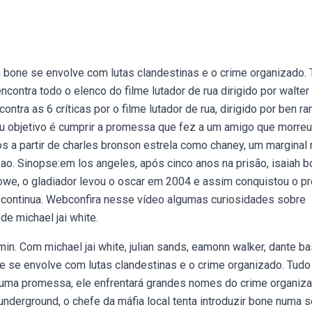
h bone se envolve com lutas clandestinas e o crime organizado.
ntra todo o elenco do filme lutador de rua dirigido por walter h
ontra as 6 críticas por o filme lutador de rua, dirigido por ben r
Seu objetivo é cumprir a promessa que fez a um amigo que morreu
os a partir de charles bronson estrela como chaney, um marginal 
ao. Sinopse:em los angeles, após cinco anos na prisão, isaiah 
rowe, o gladiador levou o oscar em 2004 e assim conquistou o p
 continua. Webconfira nesse vídeo algumas curiosidades sobre
de michael jai white.
. Com michael jai white, julian sands, eamonn walker, dante ba
ne se envolve com lutas clandestinas e o crime organizado. Tudo
 uma promessa, ele enfrentará grandes nomes do crime organiza
derground, o chefe da máfia local tenta introduzir bone numa s