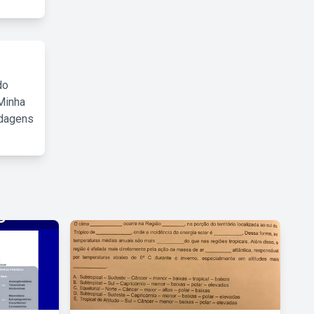
do
Minha
rdagens