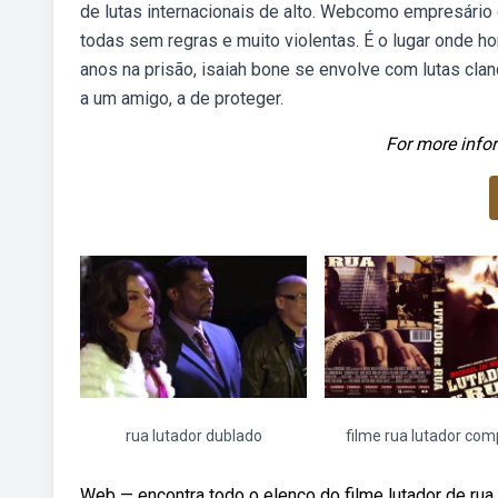
de lutas internacionais de alto. Webcomo empresário d
todas sem regras e muito violentas. É o lugar onde 
anos na prisão, isaiah bone se envolve com lutas cla
a um amigo, a de proteger.
For more infor
rua lutador dublado
filme rua lutador com
Web — encontra todo o elenco do filme lutador de rua 