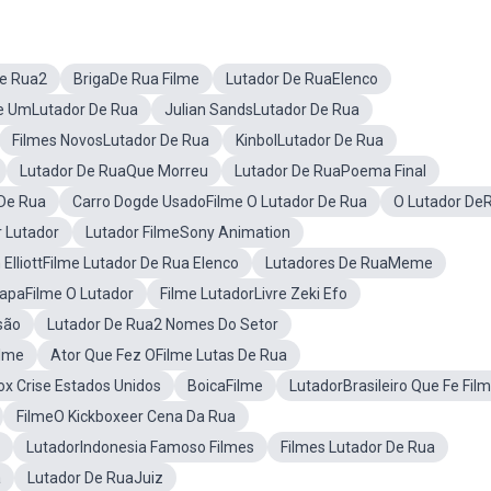
De Rua2
BrigaDe Rua Filme
Lutador De RuaElenco
e UmLutador De Rua
Julian SandsLutador De Rua
Filmes NovosLutador De Rua
KinbolLutador De Rua
Lutador De RuaQue Morreu
Lutador De RuaPoema Final
 De Rua
Carro Dogde UsadoFilme O Lutador De Rua
O Lutador DeR
r Lutador
Lutador FilmeSony Animation
ElliottFilme Lutador De Rua Elenco
Lutadores De RuaMeme
apaFilme O Lutador
Filme LutadorLivre Zeki Efo
são
Lutador De Rua2 Nomes Do Setor
ilme
Ator Que Fez OFilme Lutas De Rua
ox Crise Estados Unidos
BoicaFilme
LutadorBrasileiro Que Fe Fil
FilmeO Kickboxeer Cena Da Rua
LutadorIndonesia Famoso Filmes
Filmes Lutador De Rua
a
Lutador De RuaJuiz