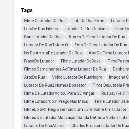
Tags
Filme OLutador De Rua
LutaDe Rua Filme
Lutador 
LutaDe Rua Filmes
Lutador De RuaDublado
Filme D
BoneLutador De Rua
Atores DoFilme Lutador De Rua
Lutador De RuaTatum O
Foto DoFilme Lutador De Rua
No Do ArtistaDe Lutador De Rua
AtorDe Filme Lutador
FraseDe Lutador
Filme Lutador DeBoxe
FilmePasto
Filmes Semelhantes AoFilme Lutador De Rua
Denholm 
ArteDe Rua
Velho Lutador De RuaNegro
Imagena C
Lutador De Rua2 Nomes Doasator
Filme DeLuta Na Pri
Filme De LutadorVoltou Para SE Vingar
RuaSay Field F
Filme LutadorCom Prego Nas Mãos
Filme Lutador DeB
FilmeDo GRT Negro Lenndoo Um Livre Sobre Um Lutador
Filmes De Lutador Motivação Batida DeCarro Volta a Lutar
Lutador De RuaAtores
Charles BronsonLutador De Ru