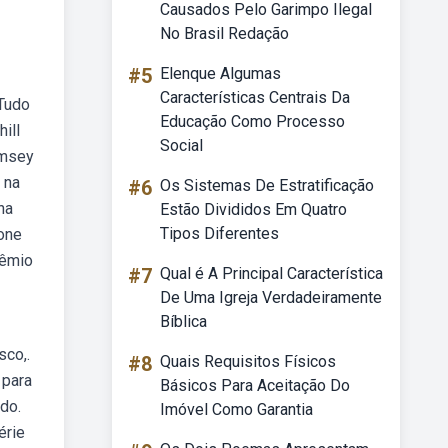
Causados Pelo Garimpo Ilegal
No Brasil Redação
#5
Elenque Algumas
Características Centrais Da
 Tudo
Educação Como Processo
ill
Social
amsey
 na
#6
Os Sistemas De Estratificação
na
Estão Divididos Em Quatro
Tipos Diferentes
bone
rêmio
#7
Qual é A Principal Característica
De Uma Igreja Verdadeiramente
Bíblica
sco,.
#8
Quais Requisitos Físicos
 para
Básicos Para Aceitação Do
do.
Imóvel Como Garantia
érie