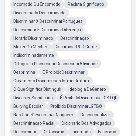
Incomodo Ou Encomodo
Racista Significado
Discriminado Descriminado
Discriminar X DescriminarPortugues
Descriminar E DiscriminarDiferença
Horario Discriminado
Descriminação
Mexer Ou Mecher
DiscriminarPCD Crime
Indiscriminadamente
Ortografia Discriminar DescriminarAtividade
Desprimina
É ProibidoDescriminar
Orçamento Discriminado Infraestrutura
O Que Significa Distinguir
Ideologia DeGenero
Discorrer Significado
É ProibidoDiscriminar LGBTQI
Bullying Escolar
Proibido DiscriminarLGTBQ
Nao PodeDescriminar Ninguem
Descriminalizar
Descriminacao Racial
Dicionario Dos Advogados
Descriminar
O Racismo
Incomodo
Fascismo