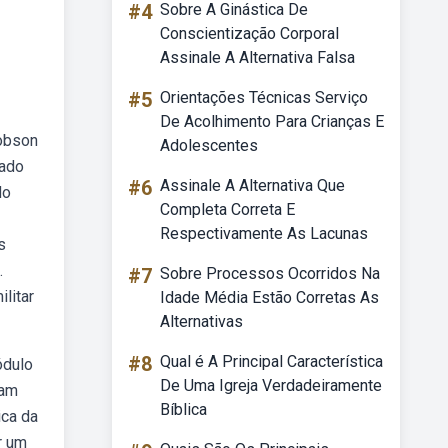
#4
Sobre A Ginástica De
Conscientização Corporal
Assinale A Alternativa Falsa
#5
Orientações Técnicas Serviço
De Acolhimento Para Crianças E
kobson
Adolescentes
gado
#6
Assinale A Alternativa Que
do
Completa Correta E
Respectivamente As Lacunas
s
.
#7
Sobre Processos Ocorridos Na
litar
Idade Média Estão Corretas As
Alternativas
#8
Qual é A Principal Característica
ódulo
De Uma Igreja Verdadeiramente
dam
Bíblica
ica da
r um