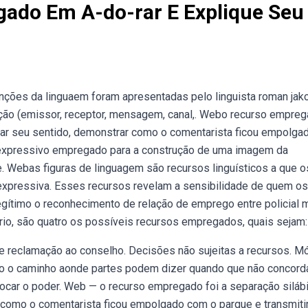
ado Em A-do-rar E Explique Seu
unções da linguaem foram apresentadas pelo linguista roman ja
ão (emissor, receptor, mensagem, canal,. Webo recurso empre
tizar seu sentido, demonstrar como o comentarista ficou empolga
o expressivo empregado para a construção de uma imagem da
ce. Webas figuras de linguagem são recursos linguísticos a que o
 expressiva. Esses recursos revelam a sensibilidade de quem os
legítimo o reconhecimento de relação de emprego entre policial mi
rio, são quatro os possíveis recursos empregados, quais sejam:
 e reclamação ao conselho. Decisões não sujeitas a recursos. M
ão o caminho aonde partes podem dizer quando que não concor
vocar o poder. Web — o recurso empregado foi a separação siláb
r como o comentarista ficou empolgado com o parque e transmiti