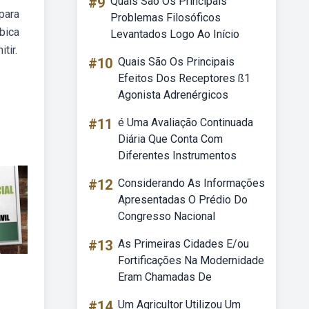
#9
Quais São Os Principais
para
Problemas Filosóficos
bica
Levantados Logo Ao Início
tir.
#10
Quais São Os Principais
Efeitos Dos Receptores ß1
Agonista Adrenérgicos
#11
é Uma Avaliação Continuada
Diária Que Conta Com
Diferentes Instrumentos
#12
Considerando As Informações
Apresentadas O Prédio Do
Congresso Nacional
#13
As Primeiras Cidades E/ou
Fortificações Na Modernidade
Eram Chamadas De
#14
Um Agricultor Utilizou Um