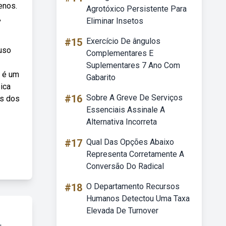
enos.
Agrotóxico Persistente Para
,
Eliminar Insetos
#15
Exercício De ângulos
uso
Complementares E
Suplementares 7 Ano Com
, é um
Gabarito
pica
#16
Sobre A Greve De Serviços
os dos
Essenciais Assinale A
Alternativa Incorreta
#17
Qual Das Opções Abaixo
Representa Corretamente A
Conversão Do Radical
#18
O Departamento Recursos
Humanos Detectou Uma Taxa
Elevada De Turnover