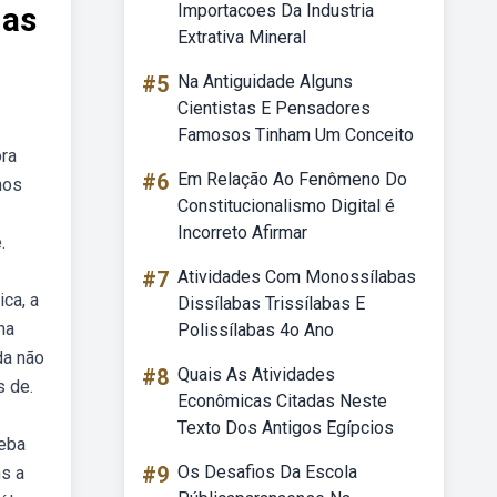
mas
Importacoes Da Industria
Extrativa Mineral
#5
Na Antiguidade Alguns
Cientistas E Pensadores
Famosos Tinham Um Conceito
ora
#6
Em Relação Ao Fenômeno Do
nos
Constitucionalismo Digital é
Incorreto Afirmar
.
#7
Atividades Com Monossílabas
ca, a
Dissílabas Trissílabas E
ma
Polissílabas 4o Ano
da não
#8
Quais As Atividades
s de.
Econômicas Citadas Neste
Texto Dos Antigos Egípcios
Weba
#9
Os Desafios Da Escola
ns a