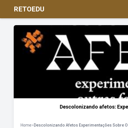
RETOEDU
Descolonizando afetos: Exp
Home
>
Descolonizando Afetos Experimentações Sobre 