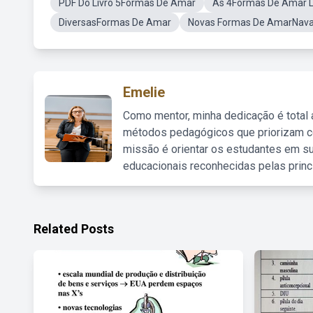
PDF Do Livro 5Formas De Amar
As 4Formas De Amar L
DiversasFormas De Amar
Novas Formas De AmarNava
Emelie
Como mentor, minha dedicação é total
métodos pedagógicos que priorizam co
missão é orientar os estudantes em su
educacionais reconhecidas pelas princ
Related Posts