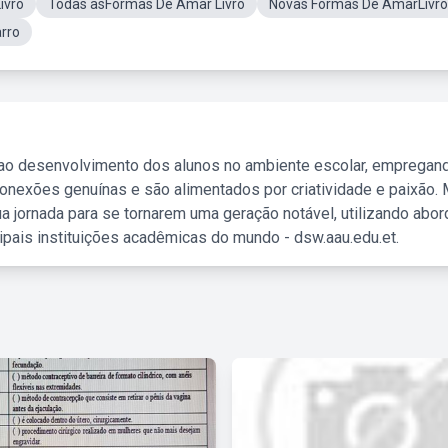
ivro
Todas asFormas De Amar Livro
Novas Formas De AmarLivro
rro
 ao desenvolvimento dos alunos no ambiente escolar, empregan
nexões genuínas e são alimentados por criatividade e paixão. 
a jornada para se tornarem uma geração notável, utilizando abo
ipais instituições acadêmicas do mundo - dsw.aau.edu.et.