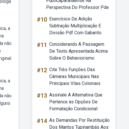
Públicaparanaense Na
cóloga
Perspectiva Do Professor Pde
#10
Exercícios De Adição
Subtração Multiplicação E
ca, a
Divisão Pdf Com Gabarito
ma
da não
#11
Considerando A Passagem
s
De Texto Apresentada Acima
Sobre O Behaviorismo
iginal
#12
Cite Três Funções Das
Câmaras Municipais Nas
ca, a
Principais Vilas Coloniais
ma
#13
Assinale A Alternativa Que
da não
Pertence às Opções De
lguns
Formatação Condicional:
#14
As Demandas Por Restituição
Dos Mantos Tupinambás Aos