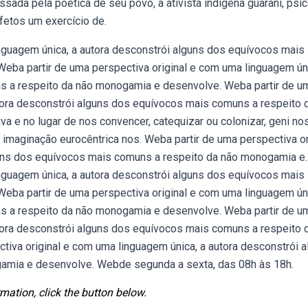
ada pela poética de seu povo, a ativista indígena guarani, psi
fetos um exercício de.
inguagem única, a autora desconstrói alguns dos equívocos mais
ba partir de uma perspectiva original e com uma linguagem úni
s a respeito da não monogamia e desenvolve. Weba partir de u
utora desconstrói alguns dos equívocos mais comuns a respeito 
 e no lugar de nos convencer, catequizar ou colonizar, geni no
imaginação eurocêntrica nos. Weba partir de uma perspectiva or
guns dos equívocos mais comuns a respeito da não monogamia e.
inguagem única, a autora desconstrói alguns dos equívocos mais
ba partir de uma perspectiva original e com uma linguagem úni
s a respeito da não monogamia e desenvolve. Weba partir de u
utora desconstrói alguns dos equívocos mais comuns a respeito 
iva original e com uma linguagem única, a autora desconstrói a
amia e desenvolve. Webde segunda a sexta, das 08h às 18h.
mation, click the button below.