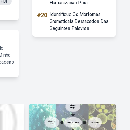
 PDF
Humanização Pois
#20
Identifique Os Morfemas
Gramaticais Destacados Das
Seguintes Palavras
do
Minha
rdagens