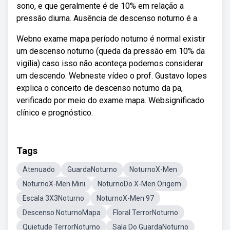
sono, e que geralmente é de 10% em relação a
pressão diurna. Ausência de descenso noturno é a.
Webno exame mapa período noturno é normal existir
um descenso noturno (queda da pressão em 10% da
vigília) caso isso não aconteça podemos considerar
um descendo. Webneste vídeo o prof. Gustavo lopes
explica o conceito de descenso noturno da pa,
verificado por meio do exame mapa. Websignificado
clínico e prognóstico.
Tags
Atenuado
GuardaNoturno
NoturnoX-Men
NoturnoX-Men Mini
NoturnoDo X-Men Origem
Escala 3X3Noturno
NoturnoX-Men 97
Descenso NoturnoMapa
Floral TerrorNoturno
Quietude TerrorNoturno
Sala Do GuardaNoturno