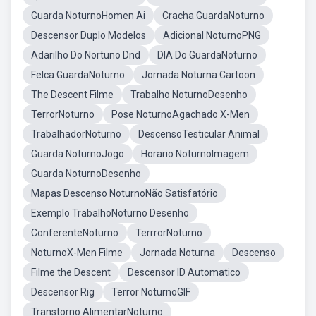
Guarda NoturnoHomen Ai
Cracha GuardaNoturno
Descensor Duplo Modelos
Adicional NoturnoPNG
Adarilho Do Nortuno Dnd
DIA Do GuardaNoturno
Felca GuardaNoturno
Jornada Noturna Cartoon
The Descent Filme
Trabalho NoturnoDesenho
TerrorNoturno
Pose NoturnoAgachado X-Men
TrabalhadorNoturno
DescensoTesticular Animal
Guarda NoturnoJogo
Horario NoturnoImagem
Guarda NoturnoDesenho
Mapas Descenso NoturnoNão Satisfatório
Exemplo TrabalhoNoturno Desenho
ConferenteNoturno
TerrrorNoturno
NoturnoX-Men Filme
Jornada Noturna
Descenso
Filme the Descent
Descensor ID Automatico
Descensor Rig
Terror NoturnoGIF
Transtorno AlimentarNoturno