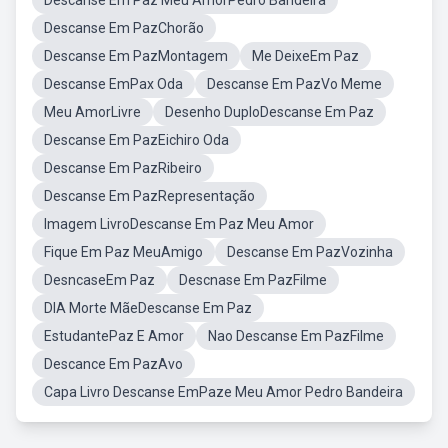
Descanse Em Paz Meu AmorPedro Bandeira
Descanse Em PazChorão
Descanse Em PazMontagem
Me DeixeEm Paz
Descanse EmPax Oda
Descanse Em PazVo Meme
Meu AmorLivre
Desenho DuploDescanse Em Paz
Descanse Em PazEichiro Oda
Descanse Em PazRibeiro
Descanse Em PazRepresentação
Imagem LivroDescanse Em Paz Meu Amor
Fique Em Paz MeuAmigo
Descanse Em PazVozinha
DesncaseEm Paz
Descnase Em PazFilme
DIA Morte MãeDescanse Em Paz
EstudantePaz E Amor
Nao Descanse Em PazFilme
Descance Em PazAvo
Capa Livro Descanse EmPaze Meu Amor Pedro Bandeira