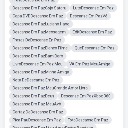
FraseDescanse Em Paz
Descanse Em PazGojo Satoru
LutoDescanse Em Paz
Capa DVDDescanse Em Paz
Descanse Em PazVó
Descanse Em PazLuciano Hang
Descanse Em PazMensagem
EditDescanse Em Paz
Frases DeDescanse En Paz
Descanse Em PazElenco Filme
QueDescanse Em Paz
Descanse Em PazBam Bam
LivroDescanse Em Paz Meu
VA Em Paz MeuAmigo
Descanse Em PazMinha Amiga
Nota DeDescanse Em Paz
Descanse Em Paz MeuGrande Amor Livro
Descanse Em PazDeus
Descanse Em PazXbox 360
Descanse Em Paz MeuAvô
Cartaz DeDescanse Em Paz
Pica PauDescanse Em Paz
FotoDescanse Em Paz