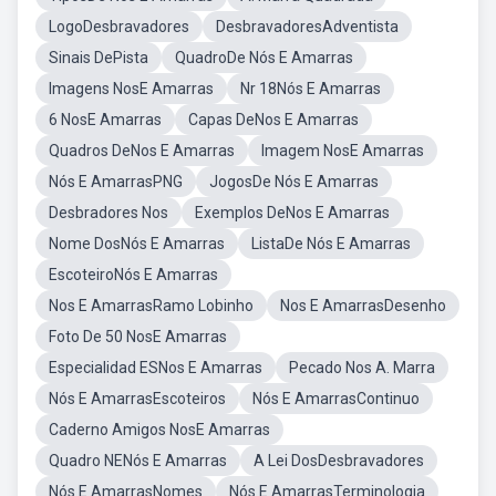
LogoDesbravadores
DesbravadoresAdventista
Sinais DePista
QuadroDe Nós E Amarras
Imagens NosE Amarras
Nr 18Nós E Amarras
6 NosE Amarras
Capas DeNos E Amarras
Quadros DeNos E Amarras
Imagem NosE Amarras
Nós E AmarrasPNG
JogosDe Nós E Amarras
Desbradores Nos
Exemplos DeNos E Amarras
Nome DosNós E Amarras
ListaDe Nós E Amarras
EscoteiroNós E Amarras
Nos E AmarrasRamo Lobinho
Nos E AmarrasDesenho
Foto De 50 NosE Amarras
Especialidad ESNos E Amarras
Pecado Nos A. Marra
Nós E AmarrasEscoteiros
Nós E AmarrasContinuo
Caderno Amigos NosE Amarras
Quadro NENós E Amarras
A Lei DosDesbravadores
Nós E AmarrasNomes
Nós E AmarrasTerminologia