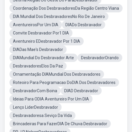
Setima Regiao Do Oeste Do ParaDesbravador
Coordenação Dos DesbravadoresDa Região Centro Viana
DIA Mundial Dos DesbravadoresNo Rio De Janeiro
AventureirosPor Um DIA
DIADo Desbravador
Convite Desbravador Por1 DIA
Aventureiro EDesbravador Por 1 DIA
DIADas Mae's Desbravador
DIAMundial Do Desbravador Arte
DesbravadorOrando
DesbravadoresElos Da Paz
Ornamentação DIAMundial Dos Desbravadores
Roteoiro Para Peogramacao DoDIA Dos Desbravadores
DesbravadorCom Boina
DIAD Desbravador
Ideias Para ODIA Aventureiro Por Um DIA
Lenço LiderDesbravador
Desbravadoresa Seviço Da Vida
Brincadeiras Para FazerDIA De Chuva Desbravador