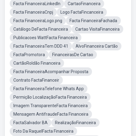
Facta FinanceiraLinkedIn
CartaoFinanceira
Facta FinanceiraCnpj
Logo FactaFincanceira
Facta FinanceiraLogo.png
Facta FinanceiraFachada
Catálogo DeFacta Financeira
Cartao VisitaFinanceira
Publicacoes WattFacta Financeira
Facta FinanceiraTem DDD 41
AlvoFinanceira Cartão
FactaPromotora
FinanceirasDe Cartao
CartãoRoldão Financeira
Facta FinanceiraAcompanhar Proposta
Contrato FactaFinanceir
Facta FinanceiraTelefone Whats App
Permição LocalizaçãoFacta Financeira
Imagem TransparenteFacta Financeira
Mensagem AntifraudeFacta Financeira
FactaSalvador BA
RealizaçãoFinanceira
Foto Da RaquelFacta Financeira