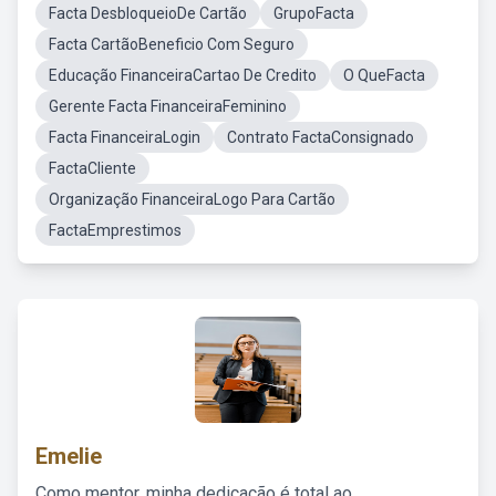
Facta DesbloqueioDe Cartão
GrupoFacta
Facta CartãoBeneficio Com Seguro
Educação FinanceiraCartao De Credito
O QueFacta
Gerente Facta FinanceiraFeminino
Facta FinanceiraLogin
Contrato FactaConsignado
FactaCliente
Organização FinanceiraLogo Para Cartão
FactaEmprestimos
Emelie
Como mentor, minha dedicação é total ao