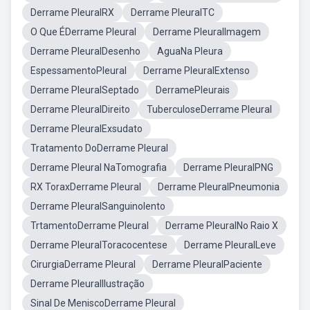
Derrame PleuralRX
Derrame PleuralTC
O Que ÉDerrame Pleural
Derrame PleuralImagem
Derrame PleuralDesenho
AguaNa Pleura
EspessamentoPleural
Derrame PleuralExtenso
Derrame PleuralSeptado
DerramePleurais
Derrame PleuralDireito
TuberculoseDerrame Pleural
Derrame PleuralExsudato
Tratamento DoDerrame Pleural
Derrame Pleural NaTomografia
Derrame PleuralPNG
RX ToraxDerrame Pleural
Derrame PleuralPneumonia
Derrame PleuralSanguinolento
TrtamentoDerrame Pleural
Derrame PleuralNo Raio X
Derrame PleuralToracocentese
Derrame PleuralLeve
CirurgiaDerrame Pleural
Derrame PleuralPaciente
Derrame PleuralIlustração
Sinal De MeniscoDerrame Pleural