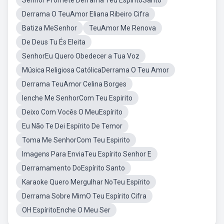
Senhor Promete Derrama Teu EspíritoSanto
Derrama O TeuAmor Eliana Ribeiro Cifra
Batiza MeSenhor
TeuAmor Me Renova
De Deus Tu És Eleita
SenhorEu Quero Obedecer a Tua Voz
Música Religiosa CatólicaDerrama O Teu Amor
Derrama TeuAmor Celina Borges
Ienche Me SenhorCom Teu Espirito
Deixo Com Vocês O MeuEspírito
Eu Não Te Dei Espírito De Temor
Toma Me SenhorCom Teu Espirito
Imagens Para EnviaTeu Espírito Senhor E
Derramamento DoEspírito Santo
Karaoke Quero Mergulhar NoTeu Espírito
Derrama Sobre MimO Teu Espírito Cifra
OH EspíritoEnche O Meu Ser