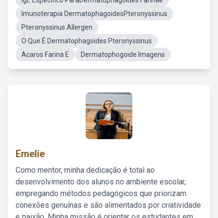
IgE Específico ParaDermatophagoides Farinae
Imunoterapia DermatophagoidesPteronyssinus
Pteronyssinus Allergen
O Que É Dermatophagoides Pteronyssinus
Acaros Farina E
Dermatophogoide Imagens
Emelie
Como mentor, minha dedicação é total ao
desenvolvimento dos alunos no ambiente escolar,
empregando métodos pedagógicos que priorizam
conexões genuínas e são alimentados por criatividade
e paixão. Minha missão é orientar os estudantes em