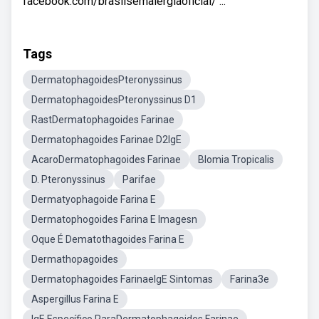
facebook.com/brasilsemalergiaoficial/ ...
Tags
DermatophagoidesPteronyssinus
DermatophagoidesPteronyssinus D1
RastDermatophagoides Farinae
Dermatophagoides Farinae D2IgE
AcaroDermatophagoides Farinae
Blomia Tropicalis
D. Pteronyssinus
Parifae
Dermatyophagoide Farina E
Dermatophogoides Farina E Imagesn
Oque É Dematothagoides Farina E
Dermathopagoides
Dermatophagoides FarinaeIgE Sintomas
Farina3e
Aspergillus Farina E