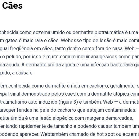
 Cães
 conhecida como eczema úmido ou dermatite piotraumática é uma
Em gatos é mais rara e cães. Webesse tipo de lesão é mais co
gual freqüência em cães, tanto dentro como fora de casa. Web —
 o peludo, por isso é muito comum incluir analgésicos como par
ida aguda. A dermatite úmida aguda é uma infecção bacteriana q
pido, a causa é.
bém conhecida como dermatite úmida em cachorro, geralmente, 
ipal sinal demonstrado pelos cães com a dermatite atópica cani
 traumatismo auto induzido (figura 3) e também. Web — a dermat
aisquer feridas na pele do cachorro que estejam contaminadas.
matite úmida é uma lesão alopécica com margens demarcadas,
aumentando rapidamente de tamanho e podendo causar também um
co, podendo aparecer. Webtambém chamado de hot spot ou eczem