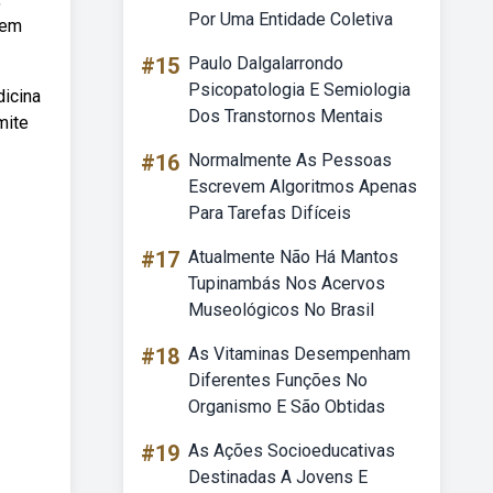
Por Uma Entidade Coletiva
 em
#15
Paulo Dalgalarrondo
Psicopatologia E Semiologia
dicina
Dos Transtornos Mentais
mite
#16
Normalmente As Pessoas
Escrevem Algoritmos Apenas
Para Tarefas Difíceis
#17
Atualmente Não Há Mantos
Tupinambás Nos Acervos
Museológicos No Brasil
#18
As Vitaminas Desempenham
Diferentes Funções No
Organismo E São Obtidas
#19
As Ações Socioeducativas
Destinadas A Jovens E