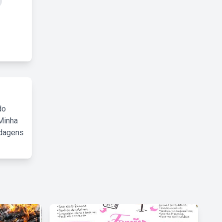
do
Minha
rdagens