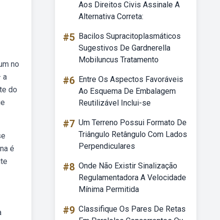
Aos Direitos Civis Assinale A
Alternativa Correta:
#5
Bacilos Supracitoplasmáticos
Sugestivos De Gardnerella
Mobiluncus Tratamento
mum no
 a
#6
Entre Os Aspectos Favoráveis
te do
Ao Esquema De Embalagem
ue
Reutilizável Inclui-se
#7
Um Terreno Possui Formato De
Triângulo Retângulo Com Lados
se
Perpendiculares
na é
ite
#8
Onde Não Existir Sinalização
Regulamentadora A Velocidade
Mínima Permitida
#9
Classifique Os Pares De Retas
a