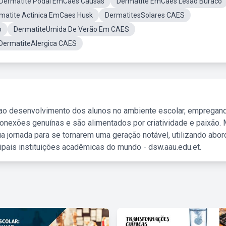
Dermatite Podal EmCaes Causas
Dermatite EmCaes Lesão Buraco
matite Actinica EmCaes Husk
DermatitesSolares CAES
o
DermatiteUmida De Verão Em CAES
DermatiteAlergica CAES
 ao desenvolvimento dos alunos no ambiente escolar, empregan
nexões genuínas e são alimentados por criatividade e paixão. 
a jornada para se tornarem uma geração notável, utilizando abo
ipais instituições acadêmicas do mundo - dsw.aau.edu.et.