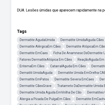
DUA. Lesões úmidas que aparecem rapidamente na pe
Tags
Dermatite AgudaUmida
Dermatite UmidaAguda Cães
Dermatite AlérgicaEm Cães
Dermatite AtópicaEm Cãe
Dermatite EmCaes
Ficha De Anamnese DeDermatite 
Fatores DermatiteAtópica Em Cães
ReaçãoAguda Em
EritemaEm Cães
CatarralAguda Em Cães
Dermati
Dematiti UmidaAguda
Dermatite Umida EmOrelha CA
Dermatite EmPatos
Dermatite Severa EmCaes
Der
Dermatite CãesGrave
Tratameto DaDermatite Umida 
Dermatite Umida Aguda EmVirilha De Cão
Dermatites
Alergia a Picada De PulgaEm Cães
Dermatite EmCach