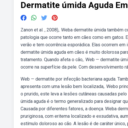
Dermatite úmida Aguda Em
Zanon et al. , 2008),. Weba dermatite úmida também
patologia que ocorre tanto em cães como em gatos. 
verão e tem ocorrência esporádica. Elas ocorrem em i
dermatite úmida aguda em cães é muito dolorosa para
tratamento. Quando afeta o cão,. Web — dermatite úm
ocorre na superfície da pele. Com desenvolvimento rá
Web — dermatite por infecção bacteriana aguda. Tam
apresenta com uma lesão bem localizada,. Webo princ
o prurido, este leva a lesões cutâneas causadas pelo
úmida aguda é o termo generalizado para designar qu
Causada por diferentes fatores, a doença. Weba der
pruriginosa, com eritema localizado e exsudativa, 
estímulo doloroso ao cão. A lesão é de caráter úni