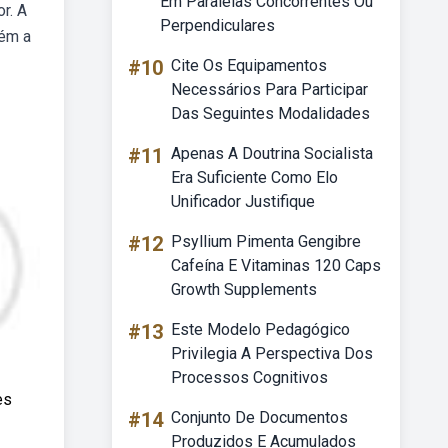
Em Paralelas Concorrentes Ou
r. A
Perpendiculares
bém a
#10
Cite Os Equipamentos
Necessários Para Participar
Das Seguintes Modalidades
#11
Apenas A Doutrina Socialista
Era Suficiente Como Elo
Unificador Justifique
#12
Psyllium Pimenta Gengibre
Cafeína E Vitaminas 120 Caps
Growth Supplements
#13
Este Modelo Pedagógico
Privilegia A Perspectiva Dos
Processos Cognitivos
es
#14
Conjunto De Documentos
Produzidos E Acumulados
,