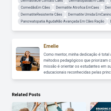
DermatiteDe Contato Cães
DermatopatiaEm Cães
ComedãoEm Cães
Dermatite Atrofica EmCaes
Der
DermatiteResistente Cães
Dermatite Umida EmCanin
Pancreatopatia AgudaNão Avançada Em Cães Ração
Emelie
Como mentor, minha dedicação é total
métodos pedagógicos que priorizam co
missão é orientar os estudantes em su
educacionais reconhecidas pelas princ
Related Posts