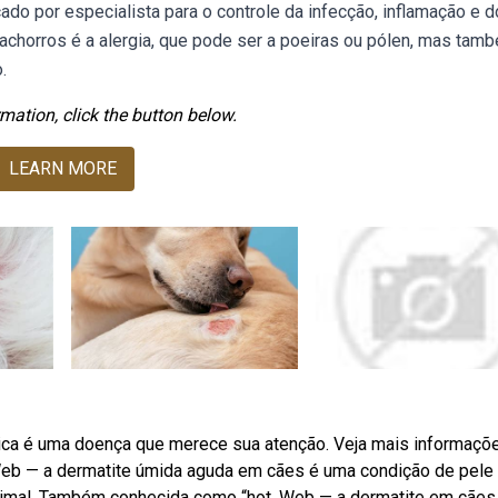
o por especialista para o controle da infecção, inflamação e do
cachorros é a alergia, que pode ser a poeiras ou pólen, mas tam
.
mation, click the button below.
LEARN MORE
ica é uma doença que merece sua atenção. Veja mais informaçõ
Web — a dermatite úmida aguda em cães é uma condição de pele
nimal. Também conhecida como “hot. Web — a dermatite em cães