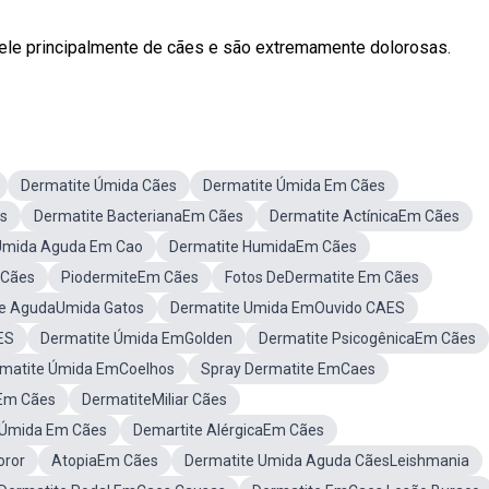
le principalmente de cães e são extremamente dolorosas.
Dermatite Úmida Cães
Dermatite Úmida Em Cães
s
Dermatite BacterianaEm Cães
Dermatite ActínicaEm Cães
Umida Aguda Em Cao
Dermatite HumidaEm Cães
 Cães
PiodermiteEm Cães
Fotos DeDermatite Em Cães
te AgudaUmida Gatos
Dermatite Umida EmOuvido CAES
ES
Dermatite Úmida EmGolden
Dermatite PsicogênicaEm Cães
matite Úmida EmCoelhos
Spray Dermatite EmCaes
Em Cães
DermatiteMiliar Cães
 Úmida Em Cães
Demartite AlérgicaEm Cães
oror
AtopiaEm Cães
Dermatite Umida Aguda CãesLeishmania