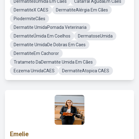
DermatitesÚmida Em Cães
Catarral AgudaEm Cães
DermatiteX CAES
DermatiteAlérgia Em Cães
PiodermiteCães
Dermatite UmidaPomada Veterinaria
DermatiteÚmida Em Coelhos
DermatoseUmida
Dermatite UmidaDe Dobras Em Caes
DermatiteEm Cachoror
Tratameto DaDermatite Umida Em Cães
Eczema UmidaCAES
DermatiteAtopica CAES
Emelie