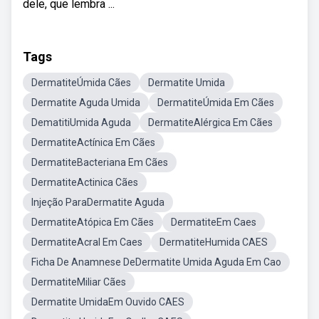
dele, que lembra ...
Tags
DermatiteÚmida Cães
Dermatite Umida
Dermatite Aguda Umida
DermatiteÚmida Em Cães
DematitiUmida Aguda
DermatiteAlérgica Em Cães
DermatiteActínica Em Cães
DermatiteBacteriana Em Cães
DermatiteActinica Cães
Injeção ParaDermatite Aguda
DermatiteAtópica Em Cães
DermatiteEm Caes
DermatiteAcral Em Caes
DermatiteHumida CAES
Ficha De Anamnese DeDermatite Umida Aguda Em Cao
DermatiteMiliar Cães
Dermatite UmidaEm Ouvido CAES