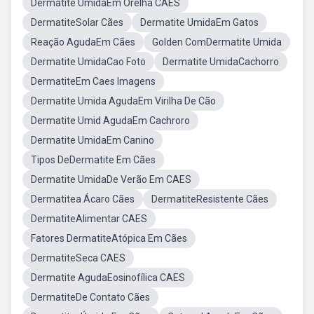
Dermatite UmidaEm Orelha CAES
DermatiteSolar Cães
Dermatite UmidaEm Gatos
Reação AgudaEm Cães
Golden ComDermatite Umida
Dermatite UmidaCao Foto
Dermatite UmidaCachorro
DermatiteEm Caes Imagens
Dermatite Umida AgudaEm Virilha De Cão
Dermatite Umid AgudaEm Cachroro
Dermatite UmidaEm Canino
Tipos DeDermatite Em Cães
Dermatite UmidaDe Verão Em CAES
Dermatitea Ácaro Cães
DermatiteResistente Cães
DermatiteAlimentar CAES
Fatores DermatiteAtópica Em Cães
DermatiteSeca CAES
Dermatite AgudaEosinofílica CAES
DermatiteDe Contato Cães