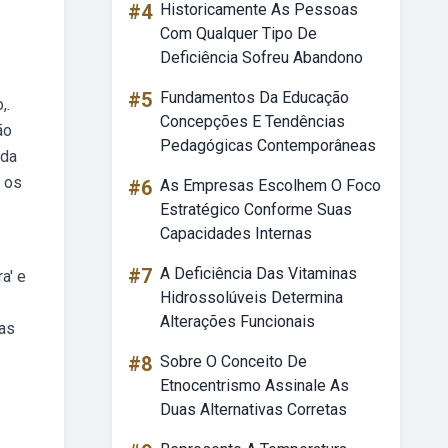
#4
Historicamente As Pessoas
Com Qualquer Tipo De
Deficiência Sofreu Abandono
#5
Fundamentos Da Educação
,.
Concepções E Tendências
ão
Pedagógicas Contemporâneas
ada
, os
#6
As Empresas Escolhem O Foco
Estratégico Conforme Suas
Capacidades Internas
#7
A Deficiência Das Vitaminas
a' e
Hidrossolúveis Determina
Alterações Funcionais
das
#8
Sobre O Conceito De
Etnocentrismo Assinale As
Duas Alternativas Corretas