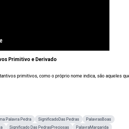
vos Primitivo e Derivado
tantivos primitivos, como o próprio nome indica, são aqueles qu
ma Palavra Pedra
SignificadoDas Pedras
PalavrasBoas
ra
Significado Das PedrasPreciosas
PalavraMargarida