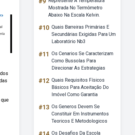
#9
Represente A Temperatura
Mostrada No Termômetro
Abaixo Na Escala Kelvin.
#10
Quais Barreiras Primárias E
Secundárias Exigidas Para Um
Laboratório Nb3
#11
Os Cenarios Se Caracterizam
Como Bussolas Para
Direcionar As Estrategias
ados
#12
Quais Requisitos Físicos
adas
Básicos Para Aceitação Do
Imóvel Como Garantia
 que
#13
Os Generos Devem Se
Constituir Em Instrumentos
Teoricos E Metodologicos
#14
Os Desafios Da Escola