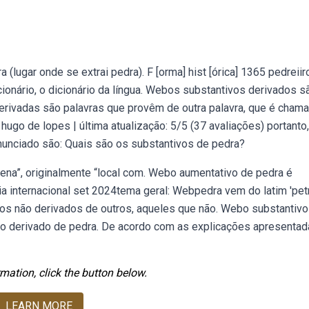
lugar onde se extrai pedra). F [orma] hist [órica] 1365 pedreiiro
ionário, o dicionário da língua. Webos substantivos derivados s
erivadas são palavras que provêm de outra palavra, que é cham
ugo de lopes | última atualização: 5/5 (37 avaliações) portanto
nunciado são: Quais são os substantivos de pedra?
rena”, originalmente “local com. Webo aumentativo de pedra é
a internacional set 2024tema geral: Webpedra vem do latim 'petr
ivos não derivados de outros, aqueles que não. Webo substantivo
vo derivado de pedra. De acordo com as explicações apresenta
mation, click the button below.
LEARN MORE