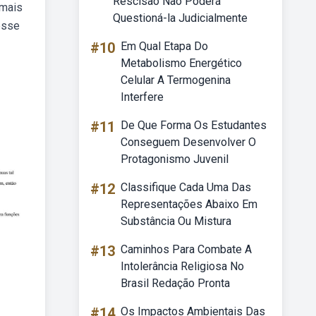
Rescisão Não Poderá
 mais
Questioná-la Judicialmente
esse
#10
Em Qual Etapa Do
Metabolismo Energético
Celular A Termogenina
Interfere
#11
De Que Forma Os Estudantes
Conseguem Desenvolver O
Protagonismo Juvenil
#12
Classifique Cada Uma Das
Representações Abaixo Em
Substância Ou Mistura
#13
Caminhos Para Combate A
Intolerância Religiosa No
Brasil Redação Pronta
#14
Os Impactos Ambientais Das