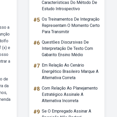
Características Do Método De
Estudo Introspectivo
#5
Os Treinamentos De Integração
Representam O Momento Certo
sso a
Para Transmitir
função
dolfo
#6
Questões Discursivas De
 (x) e
Interpretação De Texto Com
nosso
Gabarito Ensino Médio
trar a
#7
Em Relação Ao Cenário
Energético Brasileiro Marque A
Alternativa Correta
ão de
ra da
#8
Com Relação Ao Planejamento
mos,
Estratégico Assinale A
omenda
Alternativa Incorreta
#9
Se O Empregado Assinar A