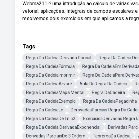
Webma211 é uma introdução ao cálculo de várias variá
vetorial, aplicações. Integrais de campos escalares e
resolvemos dois exercícios em que aplicamos a regra
Tags
Regra Da Cadeia Derivada Parcial
Regra Da Cadeia Der
Regra Da CadeiaFórmula
Regra Da CadeiaEm Derivad
Regra Da CadeiaImprimir
Regra Da CadeiaPara Deriva
Regra Da CadeiaArvore
Aula DeRegra Da Cadeia
Re
Regra Da CadeiaMapa Mental
Regra DaCadeira
Reg
Regra Da CadeiaExemplo
Regra Da CadeiaPegadinha
Regra Da CadeiaLn
DerovadasParciais Regra Da Cadei
Regra Da CadeiaDe Ln 5X
ExerciciosDerivadas Regra 
Regra Da Cadeia DerivadaExponencial
Derivadas Parc
Derivadas ParciaisDe 3 Ordem
TeoremaDa Cadeia