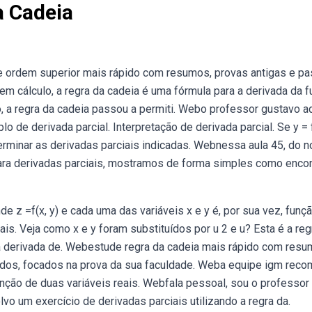
a Cadeia
e ordem superior mais rápido com resumos, provas antigas e pa
m cálculo, a regra da cadeia é uma fórmula para a derivada da 
, a regra da cadeia passou a permiti. Webo professor gustavo a
o de derivada parcial. Interpretação de derivada parcial. Se y = f
eterminar as derivadas parciais indicadas. Webnessa aula 45, do 
para derivadas parciais, mostramos de forma simples como encon
e z =f(x, y) e cada uma das variáveis x e y é, por sua vez, funç
ais. Veja como x e y foram substituídos por u 2 e u? Esta é a reg
 a derivada de. Webestude regra da cadeia mais rápido com resu
vidos, focados na prova da sua faculdade. Weba equipe igm rec
nção de duas variáveis reais. Webfala pessoal, sou o professor
vo um exercício de derivadas parciais utilizando a regra da.