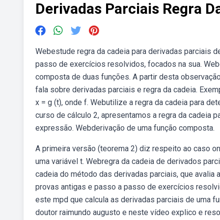
Derivadas Parciais Regra D
Webestude regra da cadeia para derivadas parciais d
passo de exercícios resolvidos, focados na sua. Webe
composta de duas funções. A partir desta observação
fala sobre derivadas parciais e regra da cadeia. Exempl
x = g (t), onde f. Webutilize a regra da cadeia para d
curso de cálculo 2, apresentamos a regra da cadeia 
expressão. Webderivação de uma função composta.
A primeira versão (teorema 2) diz respeito ao caso ond
uma variável t. Webregra da cadeia de derivados parci
cadeia do método das derivadas parciais, que avalia
provas antigas e passo a passo de exercícios resol
este mpd que calcula as derivadas parciais de uma fu
doutor raimundo augusto e neste vídeo explico e resol