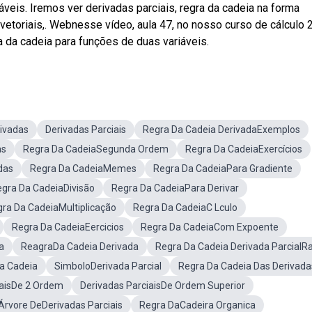
veis. Iremos ver derivadas parciais, regra da cadeia na forma
 vetoriais,. Webnesse vídeo, aula 47, no nosso curso de cálculo 2
 da cadeia para funções de duas variáveis.
ivadas
Derivadas Parciais
Regra Da Cadeia DerivadaExemplos
as
Regra Da CadeiaSegunda Ordem
Regra Da CadeiaExercícios
das
Regra Da CadeiaMemes
Regra Da CadeiaPara Gradiente
gra Da CadeiaDivisão
Regra Da CadeiaPara Derivar
ra Da CadeiaMultiplicação
Regra Da CadeiaC Lculo
Regra Da CadeiaEercicios
Regra Da CadeiaCom Expoente
a
ReagraDa Cadeia Derivada
Regra Da Cadeia Derivada ParcialRa
Da Cadeia
SimboloDerivada Parcial
Regra Da Cadeia Das Derivada
iaisDe 2 Ordem
Derivadas ParciaisDe Ordem Superior
Árvore DeDerivadas Parciais
Regra DaCadeira Organica