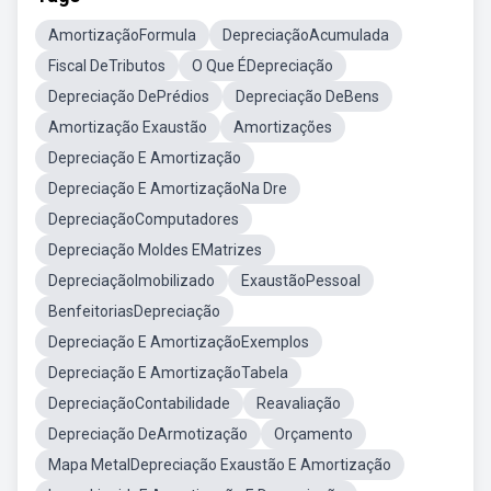
AmortizaçãoFormula
DepreciaçãoAcumulada
Fiscal DeTributos
O Que ÉDepreciação
Depreciação DePrédios
Depreciação DeBens
Amortização Exaustão
Amortizações
Depreciação E Amortização
Depreciação E AmortizaçãoNa Dre
DepreciaçãoComputadores
Depreciação Moldes EMatrizes
DepreciaçãoImobilizado
ExaustãoPessoal
BenfeitoriasDepreciação
Depreciação E AmortizaçãoExemplos
Depreciação E AmortizaçãoTabela
DepreciaçãoContabilidade
Reavaliação
Depreciação DeArmotização
Orçamento
Mapa MetalDepreciação Exaustão E Amortização