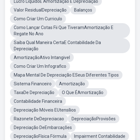
Lucro LiquidoE Amortização E Depreciação
Valor ResidualDepreciação
Balanços
Como Criar Um Curriculo
Como Lançar Cotas Fii Que TiveramAmortização E
Regate No Ano
Saiba Qual Maneira CertaE Contabilidade Da
Depreciação
AmortizaçãoAtivo Intangivel
Como Criar Um Infografico
Mapa Mental De Depreciação ESeus Diferentes Tipos
Sistema Financeiro
Amortização
TaxaDe Depreciação
O Que ÉAmortização
Contabilidade Financeira
Depreciação Móveis EUtensílios
Razonete DeDepreciacao
DepreciaçãoProvisões
Depreciação DeEmbarcações
DepreciaçãoFísica Fórmula
Impairment Contabilidade