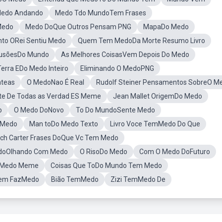
Medo Andando
Medo Tdo MundoTem Frases
Medo
Medo DoQue Outros Pensam PNG
MapaDo Medo
to ORei Sentiu Medo
Quem Tem MedoDa Morte Resumo Livro
IlusõesDo Mundo
As Melhores CoisasVem Depois Do Medo
Terra EDo Medo Inteiro
Eliminando O MedoPNG
ateas
O MedoNao É Real
Rudolf Steiner Pensamentos SobreO M
e De Todas as Verdad ES Meme
Jean Mallet OrigemDo Medo
o
O Medo DoNovo
To Do MundoSente Medo
 Medo
Man toDo Medo Texto
Livro Voce TemMedo Do Que
ch Carter Frases DoQue Vc Tem Medo
doOlhando Com Medo
O RisoDo Medo
Com O Medo DoFuturo
 Medo Meme
Coisas Que ToDo Mundo Tem Medo
em FazMedo
Bião TemMedo
Zizi TemMedo De