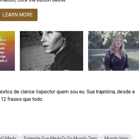
LEARN MORE
xtos de clarice lispector quem sou eu. Sua trajetória, desde a
 12 frases que todo.
oO Medo
Entenda Que MedoTo Do Mundo Tem
Mundo Vem