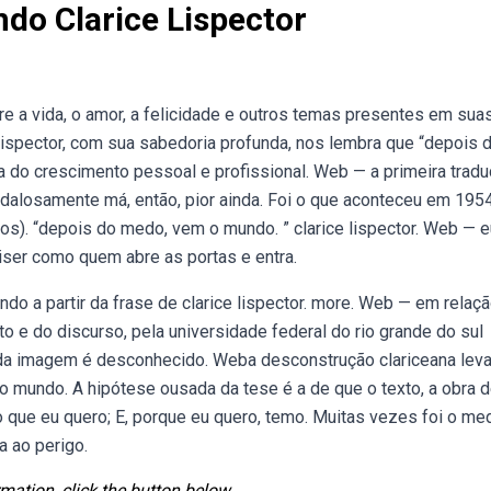
o Clarice Lispector
bre a vida, o amor, a felicidade e outros temas presentes em sua
 lispector, com sua sabedoria profunda, nos lembra que “depois 
do crescimento pessoal e profissional. Web — a primeira tradu
ndalosamente má, então, pior ainda. Foi o que aconteceu em 195
). “depois do medo, vem o mundo. ” clarice lispector. Web — e
ser como quem abre as portas e entra.
ndo a partir da frase de clarice lispector. more. Web — em relaçã
xto e do discurso, pela universidade federal do rio grande do sul
r da imagem é desconhecido. Weba desconstrução clariceana leva
o mundo. A hipótese ousada da tese é a de que o texto, a obra 
 que eu quero; E, porque eu quero, temo. Muitas vezes foi o me
 ao perigo.
mation, click the button below.