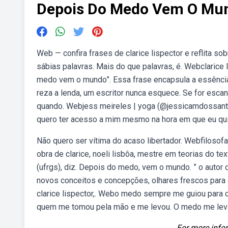
Depois Do Medo Vem O Mund
Web — confira frases de clarice lispector e reflita so
sábias palavras. Mais do que palavras, é. Webclarice
medo vem o mundo”. Essa frase encapsula a essência 
reza a lenda, um escritor nunca esquece. Se for esca
quando. Webjess meireles | yoga (@jessicamdossantos
quero ter acesso a mim mesmo na hora em que eu qui
Não quero ser vítima do acaso libertador. Webfilosofa
obra de clarice, noeli lisbôa, mestre em teorias do te
(ufrgs), diz. Depois do medo, vem o mundo. ” o auto
novos conceitos e concepções, olhares frescos para 
clarice lispector,. Webo medo sempre me guiou para o
quem me tomou pela mão e me levou. O medo me leva
For more infor