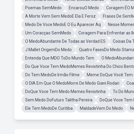
Poemas SemMedo
EncarouO Medo
Coragem ÉO 
A Morte Vem Sem MedoE Ela E Feroz
Frases De Sem
Medo De Voce MedoE O Eu Aparecer Aq
Nesse Momen
Um Coracçao SemMedo
Coragem Para Enfrentar as 
O MedoAbundante De Todas as Verdad ES
Coisas Da 
J Mallet OrigemDo Medo
Quatro FasesDo Medo Stam
Entenda Que MDO ToDo Mundo Tem
O MedoAbundant
Do Que Voce Tem MedoMemes Revistinha Do Chico Bent
Do Tem MedoDe Irmão Filme
Meme DoQue Você Tem
O DIA Em Que O MedoMorre De Medo Giani Rodari
Coa
DoQue Voce Tem Medo Memes Revistinha
To Do Mun
Sem Medo DoFuturo Talitha Pereira
DoQue Voce Tem
Ele Tem MedoDe Curitiba
MaldadeVem Do Medo
N