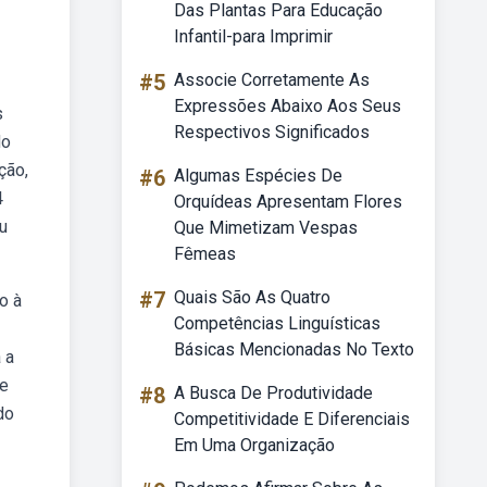
Das Plantas Para Educação
Infantil-para Imprimir
#5
Associe Corretamente As
Expressões Abaixo Aos Seus
s
Respectivos Significados
do
ção,
#6
Algumas Espécies De
4
Orquídeas Apresentam Flores
u
Que Mimetizam Vespas
Fêmeas
#7
Quais São As Quatro
o à
Competências Linguísticas
Básicas Mencionadas No Texto
 a
de
#8
A Busca De Produtividade
do
Competitividade E Diferenciais
Em Uma Organização