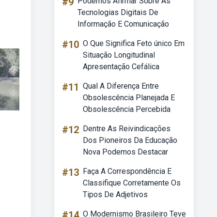
#9
Podemos Afirmar Sobre As
Tecnologias Digitais De
Informação E Comunicação
#10
O Que Significa Feto único Em
Situação Longitudinal
Apresentação Cefálica
#11
Qual A Diferença Entre
Obsolescência Planejada E
Obsolescência Percebida
#12
Dentre As Reivindicações
Dos Pioneiros Da Educação
Nova Podemos Destacar
#13
Faça A Correspondência E
Classifique Corretamente Os
Tipos De Adjetivos
#14
O Modernismo Brasileiro Teve