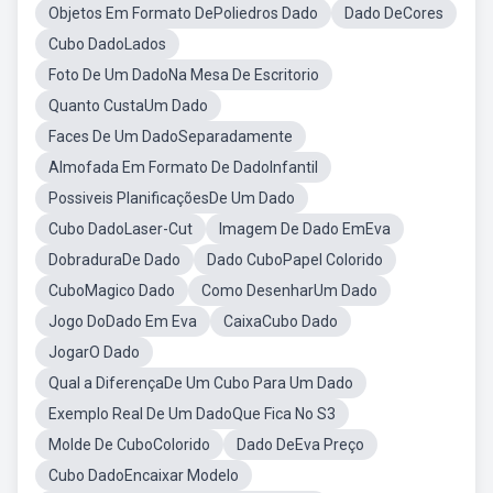
Objetos Em Formato DePoliedros Dado
Dado DeCores
Cubo DadoLados
Foto De Um DadoNa Mesa De Escritorio
Quanto CustaUm Dado
Faces De Um DadoSeparadamente
Almofada Em Formato De DadoInfantil
Possiveis PlanificaçõesDe Um Dado
Cubo DadoLaser-Cut
Imagem De Dado EmEva
DobraduraDe Dado
Dado CuboPapel Colorido
CuboMagico Dado
Como DesenharUm Dado
Jogo DoDado Em Eva
CaixaCubo Dado
JogarO Dado
Qual a DiferençaDe Um Cubo Para Um Dado
Exemplo Real De Um DadoQue Fica No S3
Molde De CuboColorido
Dado DeEva Preço
Cubo DadoEncaixar Modelo