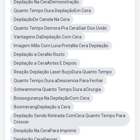
Depilação Na CeraDemonstração
Quanto Tempo Dura DepilaçãoEm Cera
DepilaçãoDe Canela Na Cera
Quanto Tempo Demora Pra CeraSair Doo Uvido
Vantagens DaDepilação Com Cera
Imagem Mão Com Luva PretaNa Cera Depilação
Depilação a CeraNo Rosto
Depilação a CeraAntes E Depois
Reação Depilação Laser BuçoDura Quanto Tempo
Quanto Tempo Dura aDeiscencia Para Fechar
Schwannoma Quanto Tempo Dura aCirurgia
Biossegurança Na DepilaçãoCom Cera
BoomerangDepilação a Cera
Depilação Sendo Retirada ComCera Quanto Tempo Para
Crescer
Deopilção Na CeraPara Imprimir
Depilação CeraPernas