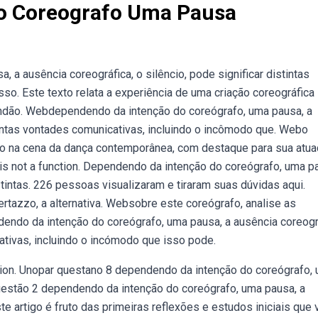
o Coreografo Uma Pausa
a ausência coreográfica, o silêncio, pode significar distintas
so. Este texto relata a experiência de uma criação coreográfica
randão. Webdependendo da intenção do coreógrafo, uma pausa, a
stintas vontades comunicativas, incluindo o incômodo que. Webo
grafo na cena da dança contemporânea, com destaque para sua atu
is not a function. Dependendo da intenção do coreógrafo, uma p
istintas. 226 pessoas visualizaram e tiraram suas dúvidas aqui.
rtazzo, a alternativa. Websobre este coreógrafo, analise as
dendo da intenção do coreógrafo, uma pausa, a ausência coreogr
cativas, incluindo o incómodo que isso pode.
ction. Unopar questano 8 dependendo da intenção do coreógrafo,
 Questão 2 dependendo da intenção do coreógrafo, uma pausa, a
te artigo é fruto das primeiras reflexões e estudos iniciais que