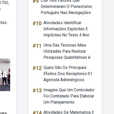
#9
Cite Três Fatores Que
1700,
Determinaram O Pioneirismo
e
Português Nas Navegações
ntas.
#10
Atividades Identificar
Informações Explícitas E
Implícitas No Texto 4 Ano
#11
Uma Das Técnicas Mais
Utilizadas Para Realizar
Pesquisas Quantitativas é:
#12
Quais São Os Principais
Efeitos Dos Receptores ß1
Agonista Adrenérgicos
#13
Imagine Que Um Controlador
Foi Contratado Para Elaborar
Um Planejamento
#14
Atividades De Matematica 3
para