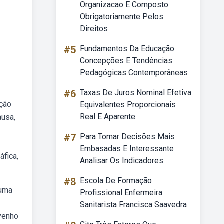
Organizacao E Composto
Obrigatoriamente Pelos
Direitos
#5
Fundamentos Da Educação
Concepções E Tendências
Pedagógicas Contemporâneas
#6
Taxas De Juros Nominal Efetiva
ação
Equivalentes Proporcionais
Real E Aparente
ausa,
#7
Para Tomar Decisões Mais
Embasadas E Interessante
áfica,
Analisar Os Indicadores
#8
Escola De Formação
 uma
Profissional Enfermeira
Sanitarista Francisca Saavedra
 venho