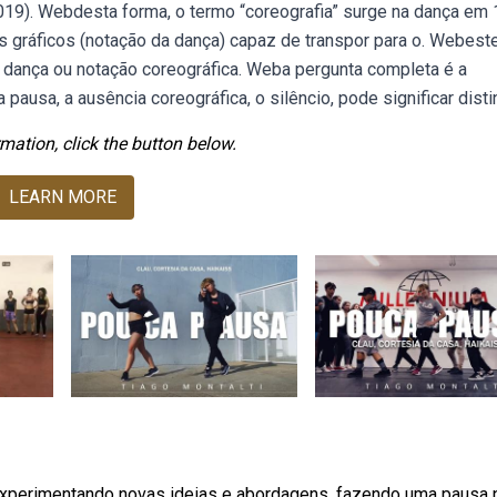
19). Webdesta forma, o termo “coreografia” surge na dança em 
os gráficos (notação da dança) capaz de transpor para o. Webest
da dança ou notação coreográfica. Weba pergunta completa é a
ausa, a ausência coreográfica, o silêncio, pode significar disti
mation, click the button below.
LEARN MORE
 experimentando novas ideias e abordagens, fazendo uma pausa 