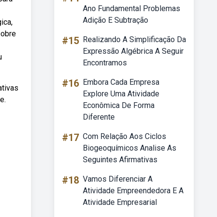
Ano Fundamental Problemas
Adição E Subtração
ica,
sobre
#15
Realizando A Simplificação Da
Expressão Algébrica A Seguir
u
Encontramos
#16
Embora Cada Empresa
ativas
Explore Uma Atividade
e.
Econômica De Forma
Diferente
#17
Com Relação Aos Ciclos
Biogeoquímicos Analise As
Seguintes Afirmativas
#18
Vamos Diferenciar A
Atividade Empreendedora E A
Atividade Empresarial