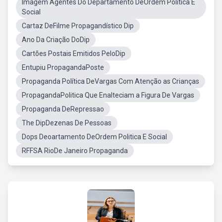
Imagem Agentes Do Departamento DeOrdem Política E
Social
Cartaz DeFilme Propagandístico Dip
Ano Da Criação DoDip
Cartões Postais Emitidos PeloDip
Entupiu PropagandaPoste
Propaganda Política DeVargas Com Atenção as Crianças
PropagandaPolitica Que Enalteciam a Figura De Vargas
Propaganda DeRepressao
The DipDezenas De Pessoas
Dops Deoartamento DeOrdem Politica E Social
RFFSA RioDe Janeiro Propaganda