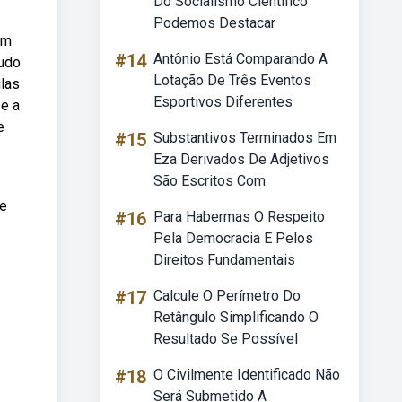
Do Socialismo Científico
Podemos Destacar
am
#14
Antônio Está Comparando A
tudo
Lotação De Três Eventos
ulas
Esportivos Diferentes
 e a
e
#15
Substantivos Terminados Em
Eza Derivados De Adjetivos
São Escritos Com
 e
#16
Para Habermas O Respeito
Pela Democracia E Pelos
Direitos Fundamentais
#17
Calcule O Perímetro Do
Retângulo Simplificando O
Resultado Se Possível
#18
O Civilmente Identificado Não
Será Submetido A