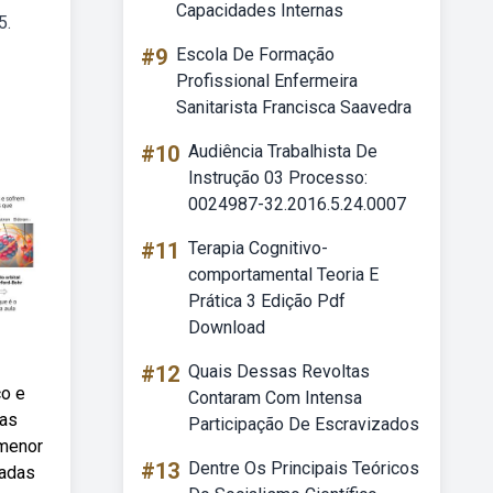
Capacidades Internas
5.
#9
Escola De Formação
Profissional Enfermeira
Sanitarista Francisca Saavedra
#10
Audiência Trabalhista De
Instrução 03 Processo:
0024987-32.2016.5.24.0007
#11
Terapia Cognitivo-
comportamental Teoria E
Prática 3 Edição Pdf
Download
#12
Quais Dessas Revoltas
co e
Contaram Com Intensa
las
Participação De Escravizados
 menor
#13
Dentre Os Principais Teóricos
radas