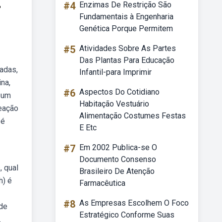
r
#4
Enzimas De Restrição São
Fundamentais à Engenharia
Genética Porque Permitem
#5
Atividades Sobre As Partes
Das Plantas Para Educação
adas,
Infantil-para Imprimir
na,
#6
Aspectos Do Cotidiano
, um
Habitação Vestuário
reação
Alimentação Costumes Festas
 é
E Etc
#7
Em 2002 Publica-se O
Documento Consenso
, qual
Brasileiro De Atenção
h) é
Farmacêutica
#8
As Empresas Escolhem O Foco
 de
Estratégico Conforme Suas
.