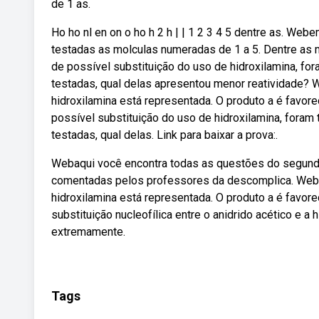
de 1 as.
Ho ho nl en on o ho h 2 h | | 1 2 3 4 5 dentre as. We
testadas as molculas numeradas de 1 a 5. Dentre as
de possível substituição do uso de hidroxilamina, fo
testadas, qual delas apresentou menor reatividade? We
hidroxilamina está representada. O produto a é favor
possível substituição do uso de hidroxilamina, foram
testadas, qual delas. Link para baixar a prova:.
Webaqui você encontra todas as questões do segundo
comentadas pelos professores da descomplica. Weba re
hidroxilamina está representada. O produto a é favor
substituição nucleofílica entre o anidrido acético e a
extremamente.
Tags