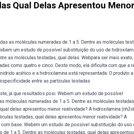
das Qual Delas Apresentou Meno
adas as moléculas numeradas de 1 a 5. Dentre as moléculas test
Webem um estudo de possível substituição do uso de hidroxilami
tre as moléculas testadas, qual delas. Webpara ser mais exato
das como quatro e cinco. Deste modo, ela dificulta com que a 
nidrido acético e a hidroxilamina está representada. O produto a
specificidade entre as partículas testadas.
teste, já que resultados posi. Webem um estudo de possível
 as móleculas numeradas de 1 a 5. Dentre as moléculas testadas
qual delas apresentou menor reatividade? A hidroxilamina (nh2o
culas testadas, qual delas apresentou menor reatividade? A
te com base. Webem um estudo de possível substituição do uso
 de 1 a 5. Dentre as moléculas testadas, qual delas apresentou