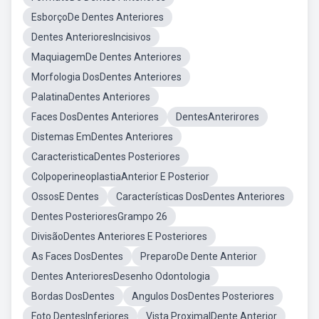
EsborçoDe Dentes Anteriores
Dentes AnterioresIncisivos
MaquiagemDe Dentes Anteriores
Morfologia DosDentes Anteriores
PalatinaDentes Anteriores
Faces DosDentes Anteriores
DentesAnterirores
Distemas EmDentes Anteriores
CaracteristicaDentes Posteriores
ColpoperineoplastiaAnterior E Posterior
OssosE Dentes
Características DosDentes Anteriores
Dentes PosterioresGrampo 26
DivisãoDentes Anteriores E Posteriores
As Faces DosDentes
PreparoDe Dente Anterior
Dentes AnterioresDesenho Odontologia
Bordas DosDentes
Angulos DosDentes Posteriores
Foto DentesInferiores
Vista ProximalDente Anterior