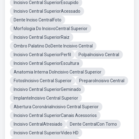
Incisivo Central SuperiorEscupido
Incisivo Central SuperiorAcessado
Dente Inciso CentralFoto
Morfologia Do IncisvoCentral Superior
Incisivo Central SuperiorRaiz
Ombro Palatino DoDente Incisivo Central
Incisivo Central SuperiorPerfil
PolpaIncisivo Central
Incisivo Central SuperiorEscultura
Anatomia Interna DoIncisivo Central Superior
FotosIncisivo Central Superior
PreparoIncisivo Central
Incisivo Central SuperiorGeminado
ImplanteIncisivo Central Superior
Abertura CoronáriaIncisivo Central Superior
Incisivo Central SuperiorCanais Acessorios
Incisivo CentralAtresiado
Dente CentralCon Torno
Incisivo Central SuperiorVideo HD