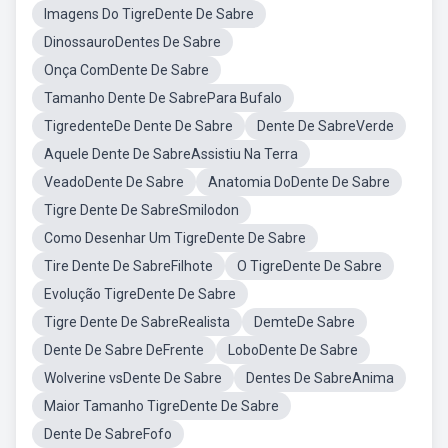
Imagens Do TigreDente De Sabre
DinossauroDentes De Sabre
Onça ComDente De Sabre
Tamanho Dente De SabrePara Bufalo
TigredenteDe Dente De Sabre
Dente De SabreVerde
Aquele Dente De SabreAssistiu Na Terra
VeadoDente De Sabre
Anatomia DoDente De Sabre
Tigre Dente De SabreSmilodon
Como Desenhar Um TigreDente De Sabre
Tire Dente De SabreFilhote
O TigreDente De Sabre
Evolução TigreDente De Sabre
Tigre Dente De SabreRealista
DemteDe Sabre
Dente De Sabre DeFrente
LoboDente De Sabre
Wolverine vsDente De Sabre
Dentes De SabreAnima
Maior Tamanho TigreDente De Sabre
Dente De SabreFofo