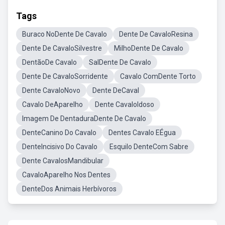
Tags
Buraco NoDente De Cavalo
Dente De CavaloResina
Dente De CavaloSilvestre
MilhoDente De Cavalo
DentãoDe Cavalo
SalDente De Cavalo
Dente De CavaloSorridente
Cavalo ComDente Torto
Dente CavaloNovo
Dente DeCaval
Cavalo DeAparelho
Dente CavaloIdoso
Imagem De DentaduraDente De Cavalo
DenteCanino Do Cavalo
Dentes Cavalo EÉgua
DenteIncisivo Do Cavalo
Esquilo DenteCom Sabre
Dente CavalosMandibular
CavaloAparelho Nos Dentes
DenteDos Animais Herbívoros