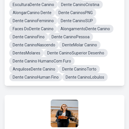
EsculturaDente Canino
Dente CaninoCristina
AlongarCanino Dente
Dente CaninosPNG
Dente CaninoFeminino
Dente CaninoSUP
Faces DoDente Canino
AlongamentoDente Canino
Dente CaninoFino
Dente CaninoPessoa
Dente CaninoNascendo
DenteMolar Canino
DentesMolares
Dente CaninoSuperior Desenho
Dente Canino HumanoCom Furo
AnquiloseDente Canino
Dente CaninoTorto
Dente CaninoHuman Fino
Dente CaninoLobulos