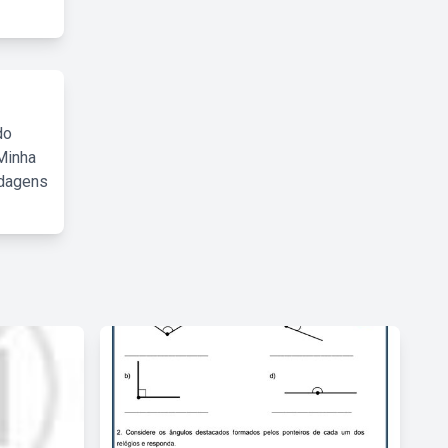
do
Minha
rdagens