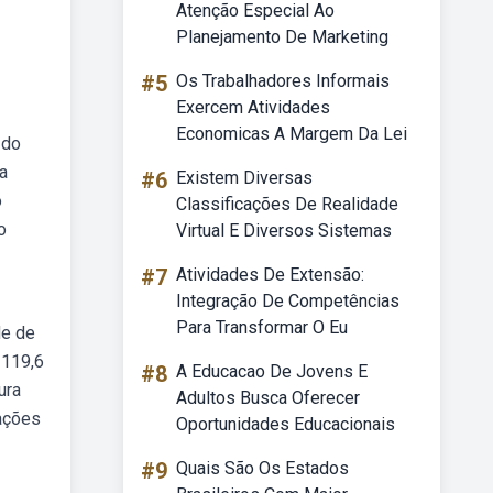
Atenção Especial Ao
Planejamento De Marketing
#5
Os Trabalhadores Informais
Exercem Atividades
Economicas A Margem Da Lei
 do
a
#6
Existem Diversas
o
Classificações De Realidade
o
Virtual E Diversos Sistemas
#7
Atividades De Extensão:
Integração De Competências
Para Transformar O Eu
de de
 119,6
#8
A Educacao De Jovens E
ura
Adultos Busca Oferecer
mações
Oportunidades Educacionais
#9
Quais São Os Estados