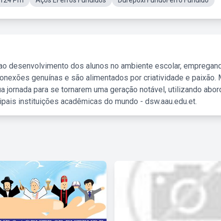
e124 Pm
Aços EFerros Fundidos
Durepoxi FundoFerro Fundido
 ao desenvolvimento dos alunos no ambiente escolar, empregan
nexões genuínas e são alimentados por criatividade e paixão. 
a jornada para se tornarem uma geração notável, utilizando abo
ipais instituições acadêmicas do mundo - dsw.aau.edu.et.