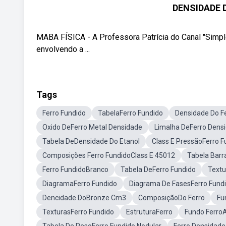
DENSIDADE 
MABA FÍSICA - A Professora Patrícia do Canal "Simpl
envolvendo a ...
Tags
Ferro Fundido
TabelaFerro Fundido
Densidade Do F
Oxido DeFerro Metal Densidade
Limalha DeFerro Dens
Tabela DeDensidade Do Etanol
Class E PressãoFerro 
Composições Ferro FundidoClass E 45012
Tabela Barr
Ferro FundidoBranco
Tabela DeFerro Fundido
Textu
DiagramaFerro Fundido
Diagrama De FasesFerro Fund
Dencidade DoBronze Cm3
ComposiçãoDo Ferro
Fu
TexturasFerro Fundido
EstruturaFerro
Fundo Ferro