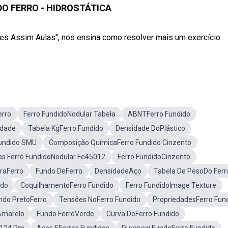
DO FERRO - HIDROSTÁTICA
es Assim Aulas", nos ensina como resolver mais um exercício
erro
Ferro FundidoNodular Tabela
ABNTFerro Fundido
idade
Tabela KgFerro Fundido
Densidade DoPlástico
Fundido SMU
Composição QuímicaFerro Fundido Cinzento
as Ferro FundidoNodular Fe45012
Ferro FundidoCinzento
raFerro
Fundo DeFerro
DensidadeAço
Tabela De PesoDo Ferr
ido
CoquilhamentoFerro Fundido
Ferro FundidoImage Texture
ndo PretoFerro
Tensões NoFerro Fundido
PropriedadesFerro Fun
Amarelo
Fundo FerroVerde
Curva DeFerro Fundido