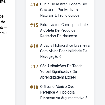
nte.
#14
Quais Desastres Podem Ser
Causados Por Motivos
Naturais E Tecnológicos
 de
 de
#15
Extrativismo Correspondente
Web —
A Coleta De Produtos
/cm3.
Retirados Da Natureza
#16
A Bacia Hidrográfica Brasileira
Com Maior Possibilidade De
Navegação é
#17
São Atribuições Da Teoria
Verbal Significativa Da
Aprendizagem Exceto
#18
O Trecho Abaixo Que
Pertence A Tipologia
Dissertativa Argumentativa é