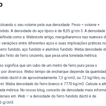
o
iplicando o seu volume pela sua densidade. Peso = volume ×
dido. A densidade do aço típico é de 8,05 g/cm 3. A densidade
 definida como a. Webneste artigo, mergulharemos nas nuances d
 variações entre diferentes aços e suas implicações práticas n
rro fundido, aço fundido e alumínio fundido. Weba densidade d
ubo feito de ferro cinzento, que pesa uma tonelada métrica.
so significa que um cubo de um metro de ferro puro pesa o
sto por diversos. Webo tempo de encharque depende da quantida
dido dúctil é de aproximadamente 7,3 g/cm3, ou 7,3 kg/litro, ou
vel. Weba densidade do ferro branco é 7770 kg/m3. Calcule a alt
lada métrica. No nosso blog, conceito de densidade mais infor
riais em. Web — a densidade do ferro fundido dúctil é de
 6 g/cm3.