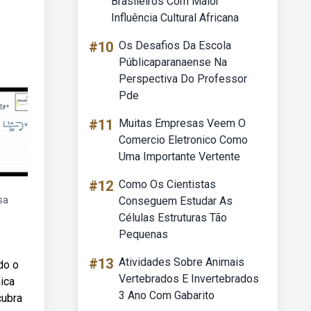
Brasileiros Com Maior
Influência Cultural Africana
#10
Os Desafios Da Escola
Públicaparanaense Na
Perspectiva Do Professor
Pde
#11
Muitas Empresas Veem O
Comercio Eletronico Como
Uma Importante Vertente
#12
Como Os Cientistas
sa
Conseguem Estudar As
Células Estruturas Tão
Pequenas
#13
Atividades Sobre Animais
do o
Vertebrados E Invertebrados
ica
3 Ano Com Gabarito
cubra