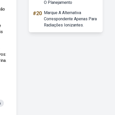
O Planejamento
ção
#20
Marque A Alternativa
Correspondente Apenas Para
Radiações Ionizantes.
e
is
s
vos:
ina.
a