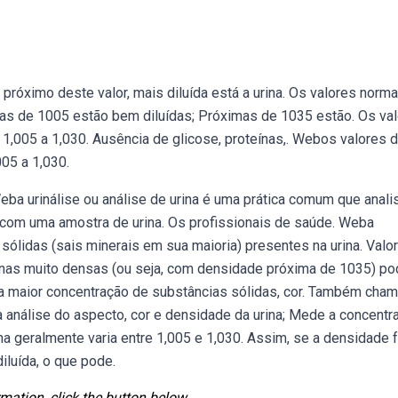
próximo deste valor, mais diluída está a urina. Os valores norma
as de 1005 estão bem diluídas; Próximas de 1035 estão. Os va
 1,005 a 1,030. Ausência de glicose, proteínas,. Webos valores 
05 a 1,030.
 Weba urinálise ou análise de urina é uma prática comum que anali
 com uma amostra de urina. Os profissionais de saúde. Weba
ólidas (sais minerais em sua maioria) presentes na urina. Valo
inas muito densas (ou seja, com densidade próxima de 1035) p
ma maior concentração de substâncias sólidas, cor. Também cha
 análise do aspecto, cor e densidade da urina; Mede a concentr
na geralmente varia entre 1,005 e 1,030. Assim, se a densidade f
iluída, o que pode.
mation, click the button below.