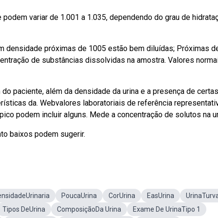
e podem variar de 1.001 a 1.035, dependendo do grau de hidrata
om densidade próximas de 1005 estão bem diluídas; Próximas d
entração de substâncias dissolvidas na amostra. Valores norma
 do paciente, além da densidade da urina e a presença de certa
ísticas da. Webvalores laboratoriais de referência representati
co podem incluir alguns. Mede a concentração de solutos na ur
to baixos podem sugerir.
nsidadeUrinaria
PoucaUrina
CorUrina
EasUrina
UrinaTurv
Tipos DeUrina
ComposiçãoDa Urina
Exame De UrinaTipo 1