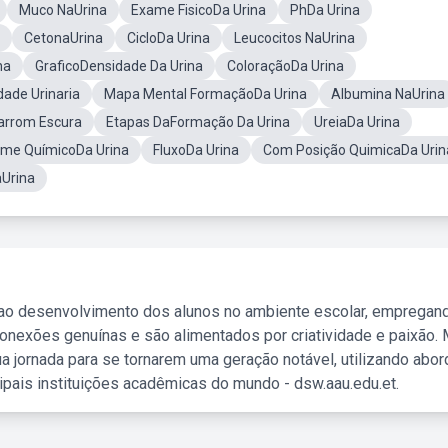
Muco NaUrina
Exame FisicoDa Urina
PhDa Urina
CetonaUrina
CicloDa Urina
Leucocitos NaUrina
na
GraficoDensidade Da Urina
ColoraçãoDa Urina
ade Urinaria
Mapa Mental FormaçãoDa Urina
Albumina NaUrina
arrom Escura
Etapas DaFormação Da Urina
UreiaDa Urina
me QuímicoDa Urina
FluxoDa Urina
Com Posição QuimicaDa Urin
aUrina
 ao desenvolvimento dos alunos no ambiente escolar, empregan
nexões genuínas e são alimentados por criatividade e paixão. 
a jornada para se tornarem uma geração notável, utilizando abo
ipais instituições acadêmicas do mundo - dsw.aau.edu.et.