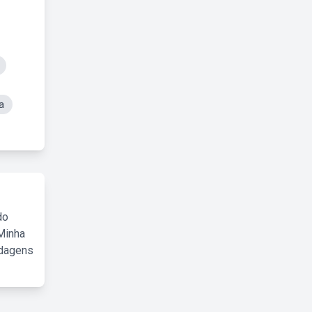
a
do
Minha
rdagens