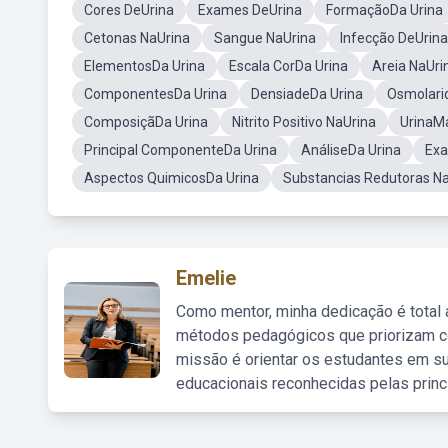
Cores DeUrina
Exames DeUrina
FormaçãoDa Urina
Cetonas NaUrina
Sangue NaUrina
Infecção DeUrina
ElementosDa Urina
Escala CorDa Urina
Areia NaUri
ComponentesDa Urina
DensiadeDa Urina
Osmolarid
ComposiçãDa Urina
Nitrito Positivo NaUrina
UrinaM
Principal ComponenteDa Urina
AnáliseDa Urina
Exa
Aspectos QuimicosDa Urina
Substancias Redutoras N
Emelie
Como mentor, minha dedicação é total
métodos pedagógicos que priorizam co
missão é orientar os estudantes em su
educacionais reconhecidas pelas princ