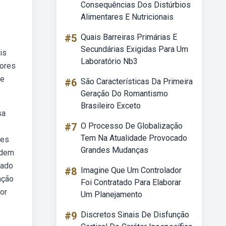
Consequências Dos Distúrbios
Alimentares E Nutricionais
#5
Quais Barreiras Primárias E
Secundárias Exigidas Para Um
is
Laboratório Nb3
lores
de
#6
São Características Da Primeira
Geração Do Romantismo
Brasileiro Exceto
sa
#7
O Processo De Globalização
Tem Na Atualidade Provocado
res
Grandes Mudanças
odem
mado
#8
Imagine Que Um Controlador
ação
Foi Contratado Para Elaborar
or
Um Planejamento
#9
Discretos Sinais De Disfunção