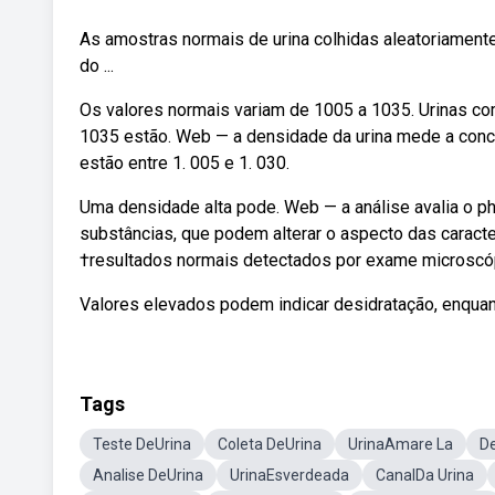
As amostras normais de urina colhidas aleatoriament
do ...
Os valores normais variam de 1005 a 1035. Urinas c
1035 estão. Web — a densidade da urina mede a conc
estão entre 1. 005 e 1. 030.
Uma densidade alta pode. Web — a análise avalia o ph
substâncias, que podem alterar o aspecto das caracter
†resultados normais detectados por exame microscópi
Valores elevados podem indicar desidratação, enquan
Tags
Teste DeUrina
Coleta DeUrina
UrinaAmare La
De
Analise DeUrina
UrinaEsverdeada
CanalDa Urina