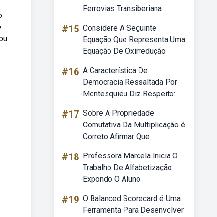
Ferrovias Transiberiana
o
e
#15
Considere A Seguinte
 ou
Equação Que Representa Uma
Equação De Oxirredução
#16
A Característica De
Democracia Ressaltada Por
Montesquieu Diz Respeito:
#17
Sobre A Propriedade
Comutativa Da Multiplicação é
Correto Afirmar Que
#18
Professora Marcela Inicia O
Trabalho De Alfabetização
Expondo O Aluno
#19
O Balanced Scorecard é Uma
Ferramenta Para Desenvolver