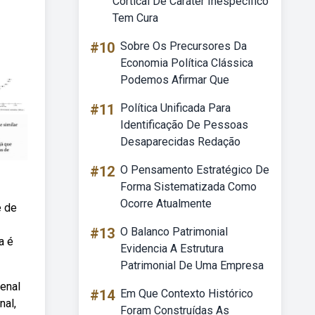
Cortical De Caráter Inespecífico
Tem Cura
#10
Sobre Os Precursores Da
Economia Política Clássica
Podemos Afirmar Que
#11
Política Unificada Para
Identificação De Pessoas
Desaparecidas Redação
#12
O Pensamento Estratégico De
Forma Sistematizada Como
Ocorre Atualmente
e de
#13
O Balanco Patrimonial
a é
Evidencia A Estrutura
Patrimonial De Uma Empresa
renal
#14
Em Que Contexto Histórico
nal,
Foram Construídas As