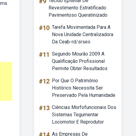
#9
Tecido Epitelial De
 uma
Revestimento Estratificado
Pavimentoso Queratinizado
#10
Tarefa Movimentada Para A
Nova Unidade Centralizadora
Da Ceab-rd/srseii.
#11
Segundo Mourão 2009 A
Qualificação Profissional
Permite Obter Resultados
#12
Por Que O Patrimônio
Histórico Necessita Ser
Preservado Pela Humanidade
#13
Ciências Morfofuncionais Dos
Sistemas Tegumentar
Locomotor E Reprodutor
#14
As Empresas De