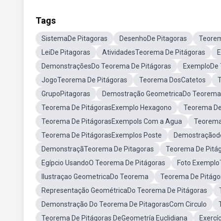
Tags
SistemaDe Pitagoras
DesenhoDe Pitagoras
Teorem
LeiDe Pitagoras
AtividadesTeorema De Pitágoras
E
DemonstraçõesDo Teorema De Pitágoras
ExemploDe 
JogoTeorema De Pitágoras
Teorema DosCatetos
GrupoPitagoras
Demostração GeometricaDo Teorema 
Teorema De PitágorasExemplo Hexagono
Teorema De
Teorema De PitágorasExempols Com a Agua
Teorema
Teorema De PitágorasExemplos Poste
Demostraçãode
DemonstraçãTeorema De Pitagoras
Teorema De Pitá
Egípcio UsandoO Teorema De Pitágoras
Foto Exemplo
Ilustraçao GeometricaDo Teorema
Teorema De Pitágo
Representação GeométricaDo Teorema De Pitágoras
Demonstração Do Teorema De PitagorasCom Circulo
Teorema De Pitágoras DeGeometría Euclidiana
Exercí