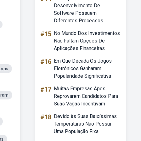
Desenvolvimento De
Software Possuem
Diferentes Processos
#15
No Mundo Dos Investimentos
Não Faltam Opções De
Aplicações Financeiras
#16
Em Que Década Os Jogos
Eletrônicos Ganharam
oras
Popularidade Significativa
#17
Muitas Empresas Apos
gram
Reprovarem Candidatos Para
Suas Vagas Incentivam
#18
Devido às Suas Baixíssimas
Temperaturas Não Possui
Uma População Fixa
as