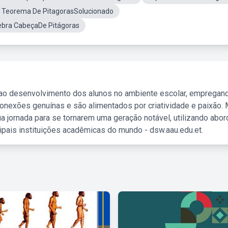
o Teorema De PitagorasSolucionado
bra CabeçaDe Pitágoras
 ao desenvolvimento dos alunos no ambiente escolar, empregan
nexões genuínas e são alimentados por criatividade e paixão. 
a jornada para se tornarem uma geração notável, utilizando abo
ipais instituições acadêmicas do mundo - dsw.aau.edu.et.