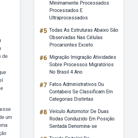
Minimamente Processados
Processados E
Ultraprocessados
#5
Todas As Estruturas Abaixo São
Observadas Nas Células
a
Procariontes Exceto
a
s de
#6
Migração Imigração Atividades
A
Sobre Processos Migratórios
No Brasil 4 Ano
que
el
#7
Fatos Administrativos Ou
 e
Contabeis Se Classificam Em
Categorias Distintas
desse
#8
Veículo Automotor De Duas
 de um
Rodas Conduzido Em Posição
rema
Sentada Denomina-se
ção