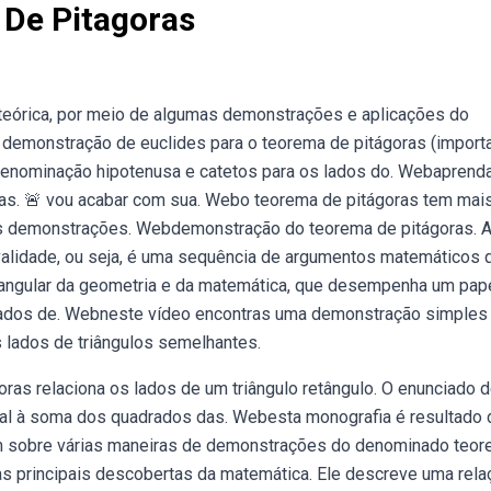
De Pitagoras
eórica, por meio de algumas demonstrações e aplicações do
 demonstração de euclides para o teorema de pitágoras (import
denominação hipotenusa e catetos para os lados do. Webaprend
ras. 🚨 vou acabar com sua. Webo teorema de pitágoras tem mai
 demonstrações. Webdemonstração do teorema de pitágoras. 
validade, ou seja, é uma sequência de argumentos matemáticos 
angular da geometria e da matemática, que desempenha um pap
lados de. Webneste vídeo encontras uma demonstração simples
 lados de triângulos semelhantes.
ras relaciona os lados de um triângulo retângulo. O enunciado 
ual à soma dos quadrados das. Webesta monografia é resultado
m sobre várias maneiras de demonstrações do denominado teo
s principais descobertas da matemática. Ele descreve uma rela