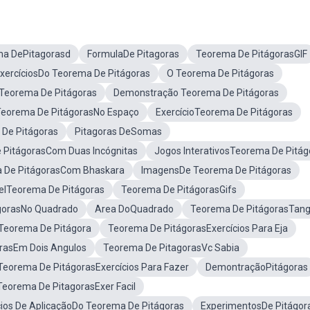
a DePitagorasd
FormulaDe Pitagoras
Teorema De PitágorasGIF
xercíciosDo Teorema De Pitágoras
O Teorema De Pitágoras
Teorema De Pitágoras
Demonstração Teorema De Pitágoras
Teorema De PitágorasNo Espaço
ExercícioTeorema De Pitágoras
De Pitágoras
Pitagoras DeSomas
 PitágorasCom Duas Incógnitas
Jogos InterativosTeorema De Pitág
 De PitágorasCom Bhaskara
ImagensDe Teorema De Pitágoras
lTeorema De Pitágoras
Teorema De PitágorasGifs
gorasNo Quadrado
Area DoQuadrado
Teorema De PitágorasTan
Teorema De Pitágora
Teorema De PitágorasExercícios Para Eja
rasEm Dois Angulos
Teorema De PitagorasVc Sabia
Teorema De PitágorasExercícios Para Fazer
DemontraçãoPitágoras
Teorema De PitagorasExer Facil
cios De AplicaçãoDo Teorema De Pitágoras
ExperimentosDe Pitágor