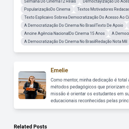
Semana Do Cinema12 Reais
Democtayização Do Ace
PopularizaçãoDo Cinema
Textos Motivadores Redac
Texto Esplicaivo Sobrea Democratização Do Acesso Ao 
A Democratização Do Cinema No BrasilTexto De Apoio
Ancine Agência NacionalDo Cinema 15 Anos
A Democr
A Democratização Do Cinema No BrasilRedação Nota Mil
Emelie
Como mentor, minha dedicação é total
métodos pedagógicos que priorizam co
missão é orientar os estudantes em su
educacionais reconhecidas pelas princ
Related Posts