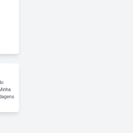
do
Minha
rdagens