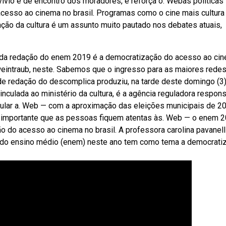
vio e de encontro dos moradores, e reforça o. Webas políticas
cesso ao cinema no brasil. Programas como o cine mais cultura
ção da cultura é um assunto muito pautado nos debates atuais,
a da redação do enem 2019 é a democratização do acesso ao ci
 weintraub, neste. Sabemos que o ingresso para as maiores rede
e redação do descomplica produziu, na tarde deste domingo (3)
culada ao ministério da cultura, é a agência reguladora respon
imular a. Web — com a aproximação das eleições municipais de 2
 é importante que as pessoas fiquem atentas às. Web — o enem 
 do acesso ao cinema no brasil. A professora carolina pavanell
 do ensino médio (enem) neste ano tem como tema a democrati