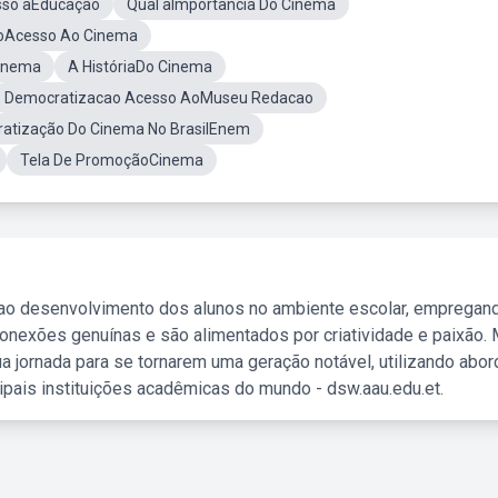
sso aEducação
Qual aImportância Do Cinema
aoAcesso Ao Cinema
Cinema
A HistóriaDo Cinema
Democratizacao Acesso AoMuseu Redacao
atização Do Cinema No BrasilEnem
Tela De PromoçãoCinema
 ao desenvolvimento dos alunos no ambiente escolar, empregan
nexões genuínas e são alimentados por criatividade e paixão. 
a jornada para se tornarem uma geração notável, utilizando abo
ipais instituições acadêmicas do mundo - dsw.aau.edu.et.