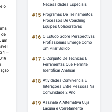
Necessidades Especiais
 e o
#15
Programas De Treinamentos
Processos De Coaching
Equipes Colaborativas
nema
s de
#16
O Estudo Sobre Perspectivas
, um
Profissionais Emerge Como
sável
Um Pilar Solido
024 —
2019
#17
O Conjunto De Tecnicas E
i
Ferramentas Que Permite
zação
Identificar Analisar
#18
Atividades Convivência E
Interações Entre Pessoas Na
Comunidade 2 Ano
#19
Assinale A Alternativa Cuja
Lacuna é Corretamente