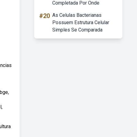
Completada Por Onde
#20
As Celulas Bacterianas
Possuem Estrutura Celular
Simples Se Comparada
ncias
ibge,
l,
ltura