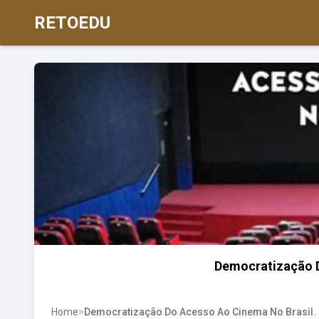
RETOEDU
Democratização D
Home
>
Democratização Do Acesso Ao Cinema No Brasil.