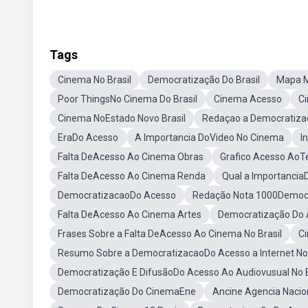
Tags
Cinema No Brasil
Democratização Do Brasil
Mapa M
Poor ThingsNo Cinema Do Brasil
Cinema Acesso
Ci
Cinema NoEstado Novo Brasil
Redaçao a Democratiza
EraDo Acesso
A Importancia DoVideo No Cinema
I
Falta DeAcesso Ao Cinema Obras
Grafico Acesso AoT
Falta DeAcesso Ao Cinema Renda
Qual a Importancia
DemocratizacaoDo Acesso
Redação Nota 1000Democ
Falta DeAcesso Ao Cinema Artes
Democratização Do
Frases Sobre a Falta DeAcesso Ao Cinema No Brasil
Ci
Resumo Sobre a DemocratizacaoDo Acesso a Internet No 
Democratização E DifusãoDo Acesso Ao Audiovusual No B
Democratização Do CinemaEne
Ancine Agencia Nacio