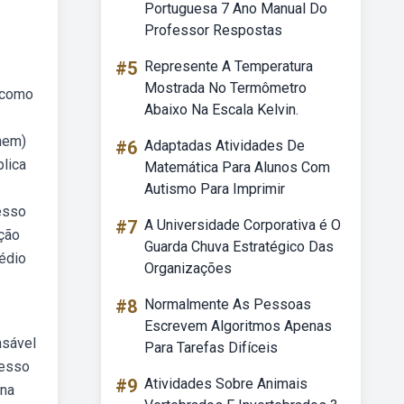
Portuguesa 7 Ano Manual Do
Professor Respostas
#5
Represente A Temperatura
Mostrada No Termômetro
 como
Abaixo Na Escala Kelvin.
nem)
#6
Adaptadas Atividades De
plica
Matemática Para Alunos Com
Autismo Para Imprimir
cesso
#7
A Universidade Corporativa é O
ação
Guarda Chuva Estratégico Das
médio
Organizações
#8
Normalmente As Pessoas
Escrevem Algoritmos Apenas
nsável
Para Tarefas Difíceis
cesso
#9
Atividades Sobre Animais
(na