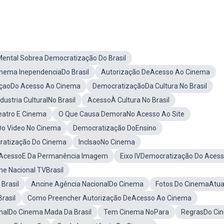
ental Sobrea Democratização Do Brasil
nema InependenciaDo Brasil
Autorização DeAcesso Ao Cinema
çaoDo Acesso Ao Cinema
DemocratizaçãoDa Cultura No Brasil
ndustria CulturalNo Brasil
AcessoÀ Cultura No Brasil
eatro E Cinema
O Que Causa DemoraNo Acesso Ao Site
Do Video No Cinema
Democratização DoEnsino
ratização Do Cinema
InclsaoNo Cinema
 AcessoE Da Permanência Imagem
Eixo IVDemocratização Do Aces
ne Nacional TVBrasil
Brasil
Ancine Agência NacionalDo Cinema
Fotos Do CinemaAtua
rasil
Como Preencher Autorização DeAcesso Ao Cinema
nalDo Cinema Mada Da Brasil
Tem Cinema NoPara
RegrasDo Ci