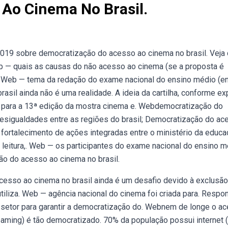
Ao Cinema No Brasil.
019 sobre democratização do acesso ao cinema no brasil. Veja
b — quais as causas do não acesso ao cinema (se a proposta é
: Web — tema da redação do exame nacional do ensino médio (e
sil ainda não é uma realidade. A ideia da cartilha, conforme ex
av para a 13ª edição da mostra cinema e. Webdemocratização do
desigualdades entre as regiões do brasil; Democratização do a
 fortalecimento de ações integradas entre o ministério da educ
a leitura,. Web — os participantes do exame nacional do ensino 
ão do acesso ao cinema no brasil.
esso ao cinema no brasil ainda é um desafio devido à exclusão
 utiliza. Web — agência nacional do cinema foi criada para. Respo
 o setor para garantir a democratização do. Webnem de longe o a
eaming) é tão democratizado. 70% da população possui internet 