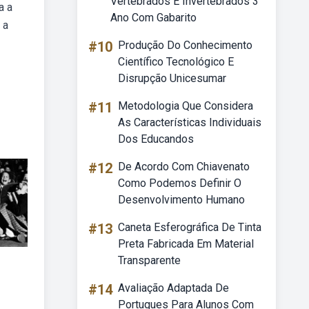
Vertebrados E Invertebrados 3
a a
Ano Com Gabarito
 a
#10
Produção Do Conhecimento
Científico Tecnológico E
Disrupção Unicesumar
#11
Metodologia Que Considera
As Características Individuais
Dos Educandos
#12
De Acordo Com Chiavenato
Como Podemos Definir O
Desenvolvimento Humano
#13
Caneta Esferográfica De Tinta
Preta Fabricada Em Material
Transparente
#14
Avaliação Adaptada De
Portugues Para Alunos Com