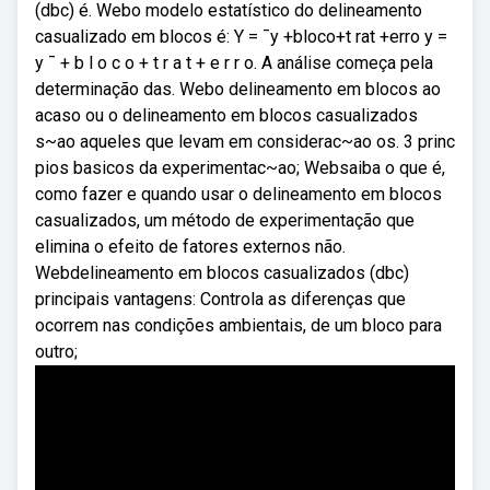
(dbc) é. Webo modelo estatístico do delineamento
casualizado em blocos é: Y = ¯y +bloco+t rat +erro y =
y ¯ + b l o c o + t r a t + e r r o. A análise começa pela
determinação das. Webo delineamento em blocos ao
acaso ou o delineamento em blocos casualizados
s~ao aqueles que levam em considerac~ao os. 3 princ
pios basicos da experimentac~ao; Websaiba o que é,
como fazer e quando usar o delineamento em blocos
casualizados, um método de experimentação que
elimina o efeito de fatores externos não.
Webdelineamento em blocos casualizados (dbc)
principais vantagens: Controla as diferenças que
ocorrem nas condições ambientais, de um bloco para
outro;