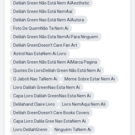
Delilah Green Não Está Nem AíAesthetic
Delilah Green Não Está NemAaí
Delilah Green Nao Está Nem AíAutora
Foto De QuemNão Ta Nem Ai
Delilah Green Não Esta NemAi Para Ninguem
Delilah GreenDoesn't Care Fan Art
Astrid Nao EstaNem Ai Livro
Delilah Green Não Está Nem AíMarca Pagina
Quotes Do LivroDelilah Green Não Está Nem Ai
O Jaboti Nao TaNem Ai
Meme Sobre Estar Nem Ai
Livro Dalilah GreenNao Esta Nem Ai
Capa Livro Dalilah GreenNao Esta Nem Ai
Delilahand Claire Livro
Livro NemAqui Nem Ali
Delilah GreenDoesn't Care Books Covers
Capa Livro Dalila Gree Nao EstaNem Ai
Livro DelilahGrenn
Ninguém TaNem Ai