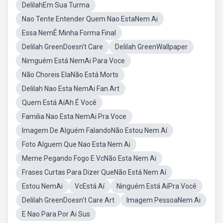
DelilahEm Sua Turma
Nao Tente Entender Quem Nao EstaNem Ai
Essa NemÉ Minha Forma Final
Delilah GreenDoesn't Care
Delilah GreenWallpaper
Nimguém Está NemAi Para Voce
Não Choreis ElaNão Está Morts
Delilah Nao Esta NemAi Fan Art
Quem Está AíAh É Você
Familia Nao Esta NemAi Pra Voce
Imagem De Alguém FalandoNão Estou Nem Aí
Foto Alguem Que Nao Esta Nem Ai
Meme Pegando Fogo E VcNão Esta Nem Ai
Frases Curtas Para Dizer QueNão Está Nem Aí
Estou NemAi
VcEstá Aí
Ninguém Está AíPra Você
Delilah GreenDoesn't Care Art
Imagem PessoaNem Ai
E Nao Para Por Ai Sus