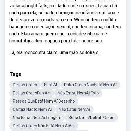
voltar a bright falls, a cidade onde cresceu. Lá não há
nada para ela, só as lembranças da infância solitária e
do desprezo da madrasta e da. Webnão tem conflito
baseado na orientação sexual, não tem drama, não tem
nada. Elas amam quem são, a cidadezinha não é
homofóbica, tem espaço para falar sobre sua.
Lá, ela reencontra claire, uma mãe solteira e.
Tags
Delilah Green
Está Aí
Dalila Green NaoEstá Nem Aí
Delilah GreenFan Art
Não Estou NemAi Foto
Pessoa QueEstá Nem Aí Desenho
Cartaz Nãoto Nem Ai
Não Estar NemAi
Não Estou NemAi Imagem
Série De TVDelilah Green
Delilah Green Não Está Nem AíArt