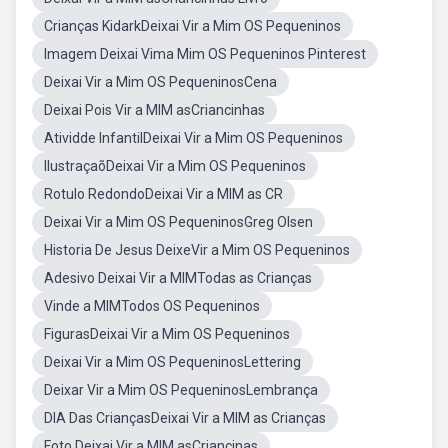
Crianças KidarkDeixai Vir a Mim OS Pequeninos
Imagem Deixai Vima Mim OS Pequeninos Pinterest
Deixai Vir a Mim OS PequeninosCena
Deixai Pois Vir a MIM asCriancinhas
Atividde InfantilDeixai Vir a Mim OS Pequeninos
IlustraçaõDeixai Vir a Mim OS Pequeninos
Rotulo RedondoDeixai Vir a MIM as CR
Deixai Vir a Mim OS PequeninosGreg Olsen
Historia De Jesus DeixeVir a Mim OS Pequeninos
Adesivo Deixai Vir a MIMTodas as Crianças
Vinde a MIMTodos OS Pequeninos
FigurasDeixai Vir a Mim OS Pequeninos
Deixai Vir a Mim OS PequeninosLettering
Deixar Vir a Mim OS PequeninosLembrança
DIA Das CriançasDeixai Vir a MIM as Crianças
Foto Deixai Vir a MIM asCriancinas